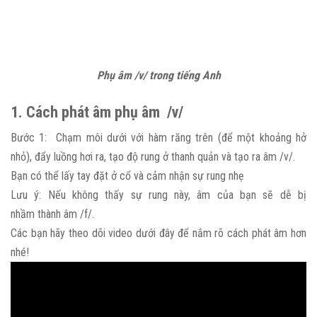
Phụ âm /v/ trong tiếng Anh
1. Cách phát âm phụ âm /v/
Bước 1: Chạm môi dưới với hàm răng trên (để một khoảng hở
nhỏ), đẩy luồng hơi ra, tạo độ rung ở thanh quản và tạo ra âm /v/.
Bạn có thể lấy tay đặt ở cổ và cảm nhận sự rung nhẹ
Lưu ý: Nếu không thấy sự rung này, âm của bạn sẽ dễ bị
nhầm thành âm /f/.
Các bạn hãy theo dõi video dưới đây để nắm rõ cách phát âm hơn
nhé!