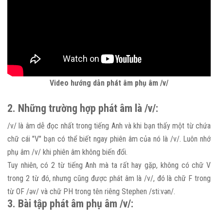
Video hướng dẫn phát âm phụ âm /v/
2. Những trường hợp phát âm là /v/:
/v/ là âm dễ đọc nhất trong tiếng Anh và khi bạn thấy một từ chứa
chữ cái "V" bạn có thể biết ngay phiên âm của nó là /v/. Luôn nhớ
phụ âm /v/ khi phiên âm không biến đổi.
Tuy nhiên, có 2 từ tiếng Anh mà ta rất hay gặp, không có chữ V
trong 2 từ đó, nhưng cũng được phát âm là /v/, đó là chữ F trong
từ OF /əv/ và chữ PH trong tên riêng Stephen /sti:vən/.
3. Bài tập phát âm phụ âm /v/: