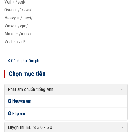
Veil = /veɪl/
Oven = /ˈʌvən/
Heavy = /ˈhevi/
View = /vjuː/
Move = /muːv/
Veal = /viːl/
Cách phát âm ph...
Chọn mục tiêu
Phát âm chuẩn tiếng Anh
Nguyên âm
Phụ âm
Luyện thi IELTS 3.0 - 5.0