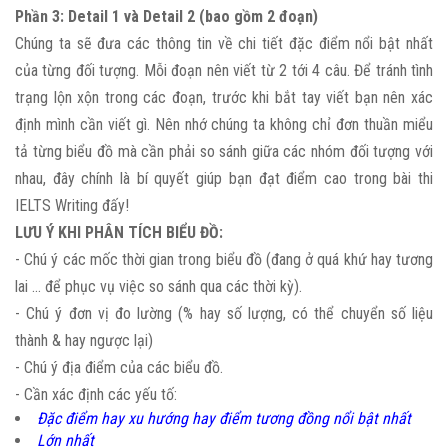
Phần 3: Detail 1 và Detail 2 (bao gồm 2 đoạn)
Chúng ta sẽ đưa các thông tin về chi tiết đặc điểm nổi bật nhất
của từng đối tượng. Mỗi đoạn nên viết từ 2 tới 4 câu. Để tránh tình
trạng lộn xộn trong các đoạn, trước khi bắt tay viết bạn nên xác
định mình cần viết gì. Nên nhớ chúng ta không chỉ đơn thuần miểu
tả từng biểu đồ mà cần phải so sánh giữa các nhóm đối tượng với
nhau, đây chính là bí quyết giúp bạn đạt điểm cao trong bài thi
IELTS Writing đấy!
LƯU Ý KHI PHÂN TÍCH BIỂU ĐỒ:
- Chú ý các mốc thời gian trong biểu đồ (đang ở quá khứ hay tương
lai ... để phục vụ việc so sánh qua các thời kỳ).
- Chú ý đơn vị đo lường (% hay số lượng, có thể chuyển số liệu
thành & hay ngược lại)
- Chú ý địa điểm của các biểu đồ.
- Cần xác định các yếu tố:
Đặc điểm hay xu hướng hay điểm tương đồng nổi bật nhất
Lớn nhất