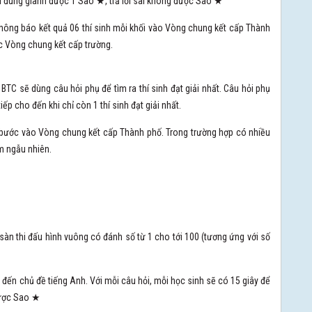
 lời đúng giành được 1 Sao ★, trả lời sai không được Sao ★
 thông báo kết quả 06 thí sinh mỗi khối vào Vòng chung kết cấp Thành
ức Vòng chung kết cấp trường.
ì BTC sẽ dùng câu hỏi phụ để tìm ra thí sinh đạt giải nhất. Câu hỏi phụ
iếp cho đến khi chỉ còn 1 thí sinh đạt giải nhất.
i bước vào Vòng chung kết cấp Thành phố. Trong trường hợp có nhiều
m ngẫu nhiên.
t sàn thi đấu hình vuông có đánh số từ 1 cho tới 100 (tương ứng với số
n đến chủ đề tiếng Anh. Với mỗi câu hỏi, mỗi học sinh sẽ có 15 giây để
 được Sao ★