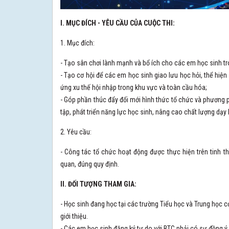
I. MỤC ĐÍCH - YÊU CẦU CỦA CUỘC THI:
1. Mục đích:
- Tạo sân chơi lành mạnh và bổ ích cho các em học sinh tr
- Tạo cơ hội để các em học sinh giao lưu học hỏi, thể hiệ
ứng xu thế hội nhập trong khu vực và toàn cầu hóa;
- Góp phần thúc đẩy đổi mới hình thức tổ chức và phương 
tập, phát triển năng lực học sinh, nâng cao chất lượng dạy
2. Yêu cầu:
- Công tác tổ chức hoạt động được thực hiện trên tinh t
quan, đúng quy định.
II. ĐỐI TƯỢNG THAM GIA:
- Học sinh đang học tại các trường Tiểu học và Trung học 
giới thiệu.
- Các em học sinh đăng ký tự do với BTC phải có sự đồng ý