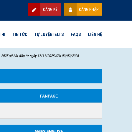
ĐĂNG KÝ
ĐĂNG NHẬP
THI
TIN TỨC
TỰ LUYỆN IELTS
FAQS
LIÊN HỆ
 bắt đầu từ ngày 17/11/2025 đến 09/02/2026
FANPAGE
AMES ENGLISH