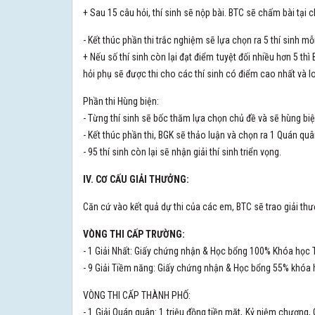
+ Sau 15 câu hỏi, thí sinh sẽ nộp bài. BTC sẽ chấm bài tại 
- Kết thúc phần thi trắc nghiệm sẽ lựa chọn ra 5 thí sinh mỗ
+ Nếu số thí sinh còn lại đạt điểm tuyệt đối nhiều hơn 5 thì 
hỏi phụ sẽ được thi cho các thí sinh có điểm cao nhất và lo
Phần thi Hùng biện:
- Từng thí sinh sẽ bốc thăm lựa chọn chủ đề và sẽ hùng bi
- Kết thúc phần thi, BGK sẽ thảo luận và chọn ra 1 Quán quâ
- 95 thí sinh còn lại sẽ nhận giải thí sinh triển vọng.
IV. CƠ CẤU GIẢI THƯỞNG:
Căn cứ vào kết quả dự thi của các em, BTC sẽ trao giải thư
VÒNG THI CẤP TRƯỜNG:
- 1 Giải Nhất: Giấy chứng nhận & Học bổng 100% Khóa học Ti
- 9 Giải Tiềm năng: Giấy chứng nhận & Học bổng 55% khóa 
VÒNG THI CẤP THÀNH PHỐ:
- 1 Giải Quán quân: 1 triệu đồng tiền mặt, Kỷ niệm chươn