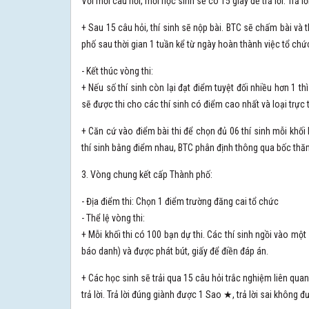
Với mỗi câu hỏi, mỗi học sinh sẽ có 15 giây để trả lời. Trả
+ Sau 15 câu hỏi, thí sinh sẽ nộp bài. BTC sẽ chấm bài và
phố sau thời gian 1 tuần kể từ ngày hoàn thành việc tổ ch
- Kết thúc vòng thi:
+ Nếu số thí sinh còn lại đạt điểm tuyệt đối nhiều hơn 1 th
sẽ được thi cho các thí sinh có điểm cao nhất và loại trực t
+ Căn cứ vào điểm bài thi để chọn đủ 06 thí sinh mỗi khố
thí sinh bằng điểm nhau, BTC phân định thông qua bốc thă
3. Vòng chung kết cấp Thành phố:
- Địa điểm thi: Chọn 1 điểm trường đăng cai tổ chức
- Thể lệ vòng thi:
+ Mỗi khối thi có 100 bạn dự thi. Các thí sinh ngồi vào mộ
báo danh) và được phát bút, giấy để điền đáp án.
+ Các học sinh sẽ trải qua 15 câu hỏi trắc nghiệm liên qua
trả lời. Trả lời đúng giành được 1 Sao ★, trả lời sai không