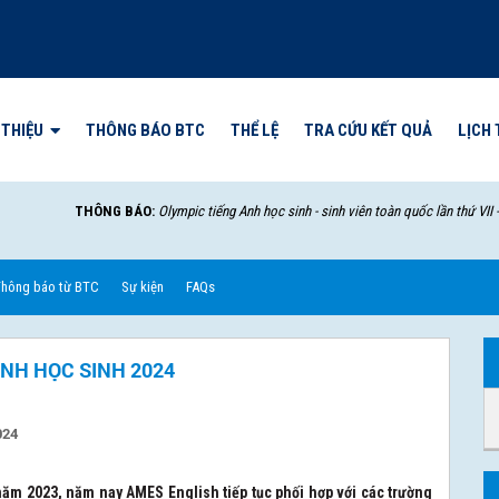
 THIỆU
THÔNG BÁO BTC
THỂ LỆ
TRA CỨU KẾT QUẢ
LỊCH 
THÔNG BÁO:
Olympic tiếng Anh học sinh - sinh viên toàn quốc lần thứ VII - 2025 sẽ
hông báo từ BTC
Sự kiện
FAQs
ANH HỌC SINH 2024
024
ăm 2023, năm nay AMES English tiếp tục phối hợp với các trường