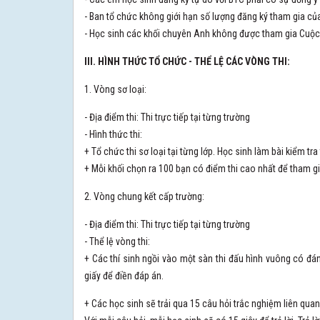
- Ban tổ chức không giới hạn số lượng đăng ký tham gia củ
- Học sinh các khối chuyên Anh không được tham gia Cuộc 
III. HÌNH THỨC TỔ CHỨC - THỂ LỆ CÁC VÒNG THI:
1. Vòng sơ loại:
- Địa điểm thi: Thi trực tiếp tại từng trường
- Hình thức thi:
+ Tổ chức thi sơ loại tại từng lớp. Học sinh làm bài kiểm tra
+ Mỗi khối chọn ra 100 bạn có điểm thi cao nhất để tham g
2. Vòng chung kết cấp trường:
- Địa điểm thi: Thi trực tiếp tại từng trường
- Thể lệ vòng thi:
+ Các thí sinh ngồi vào một sàn thi đấu hình vuông có đá
giấy để điền đáp án.
+ Các học sinh sẽ trải qua 15 câu hỏi trắc nghiệm liên qua