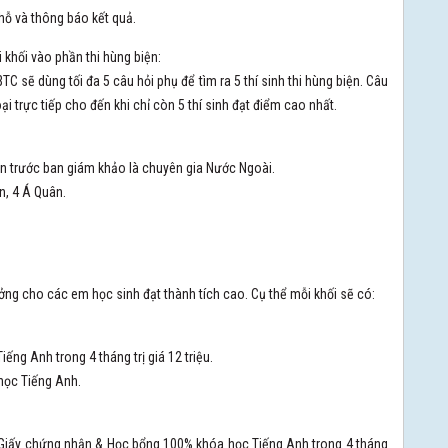
chỗ và thông báo kết quả.
i khối vào phần thi hùng biện:
BTC sẽ dùng tối đa 5 câu hỏi phụ để tìm ra 5 thí sinh thi hùng biện. Câu
ại trực tiếp cho đến khi chỉ còn 5 thí sinh đạt điểm cao nhất.
ện trước ban giám khảo là chuyên gia Nước Ngoài.
n, 4 Á Quân.
ởng cho các em học sinh đạt thành tích cao. Cụ thể mỗi khối sẽ có:
ếng Anh trong 4 tháng trị giá 12 triệu.
học Tiếng Anh.
g, Giấy chứng nhận & Học bổng 100% khóa học Tiếng Anh trong 4 tháng