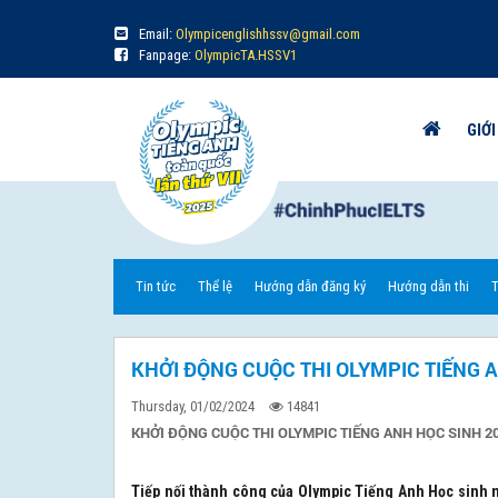
Email:
Olympicenglishhssv@gmail.com
Fanpage:
OlympicTA.HSSV1
GIỚI
Tin tức
Thể lệ
Hướng dẫn đăng ký
Hướng dẫn thi
T
KHỞI ĐỘNG CUỘC THI OLYMPIC TIẾNG 
Thursday, 01/02/2024
14841
KHỞI ĐỘNG CUỘC THI OLYMPIC TIẾNG ANH HỌC SINH 2
Tiếp nối thành công của Olympic Tiếng Anh Học sinh n