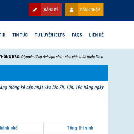
ĐĂNG KÝ
ĐĂNG NHẬP
THI
TIN TỨC
TỰ LUYỆN IELTS
FAQS
LIÊN HỆ
 BÁO:
Olympic tiếng Anh học sinh - sinh viên toàn quốc lần thứ VII - 2025 sẽ bắt đầu t
ảng thống kê cập nhật vào lúc 7h, 13h, 19h hàng ngày
hành phố
Tổng thí sinh