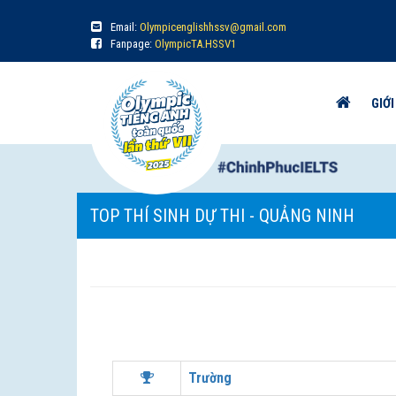
Email:
Olympicenglishhssv@gmail.com
Fanpage:
OlympicTA.HSSV1
GIỚI
TOP THÍ SINH DỰ THI - QUẢNG NINH
Trường