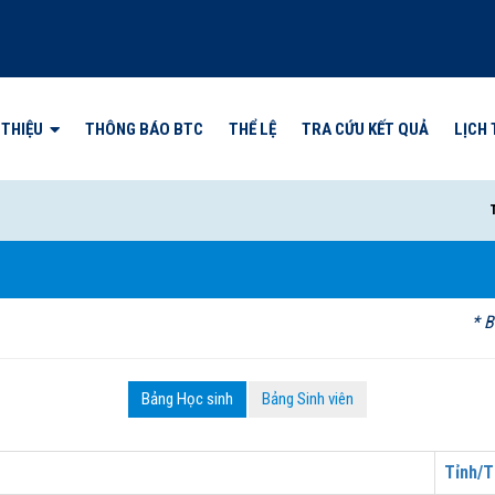
 THIỆU
THÔNG BÁO BTC
THỂ LỆ
TRA CỨU KẾT QUẢ
LỊCH 
THÔNG
* B
Bảng Học sinh
Bảng Sinh viên
Tỉnh/T