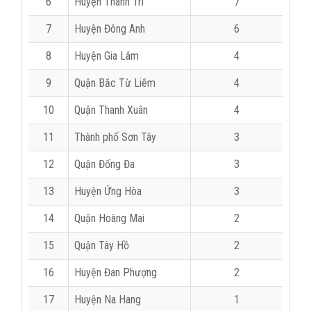
6
Huyện Thanh Trì
7
7
Huyện Đông Anh
6
8
Huyện Gia Lâm
4
9
Quận Bắc Từ Liêm
4
10
Quận Thanh Xuân
4
11
Thành phố Sơn Tây
3
12
Quận Đống Đa
3
13
Huyện Ứng Hòa
3
14
Quận Hoàng Mai
2
15
Quận Tây Hồ
2
16
Huyện Đan Phượng
2
17
Huyện Na Hang
1