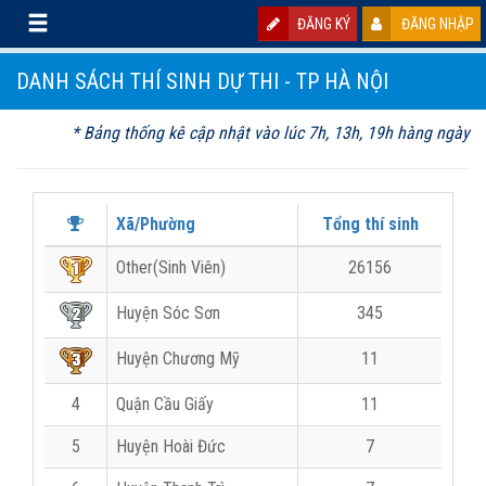
ĐĂNG KÝ
ĐĂNG NHẬP
DANH SÁCH THÍ SINH DỰ THI - TP HÀ NỘI
* Bảng thống kê cập nhật vào lúc 7h, 13h, 19h hàng ngày
Xã/Phường
Tổng thí sinh
Other(Sinh Viên)
26156
Huyện Sóc Sơn
345
Huyện Chương Mỹ
11
4
Quận Cầu Giấy
11
5
Huyện Hoài Đức
7