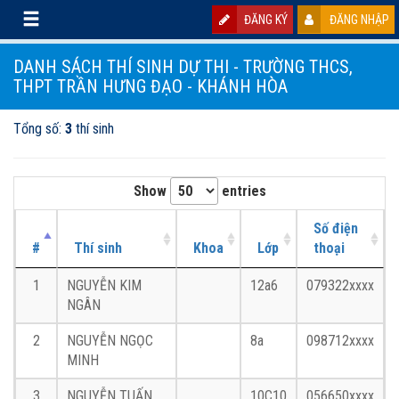
ĐĂNG KÝ
ĐĂNG NHẬP
DANH SÁCH THÍ SINH DỰ THI - TRƯỜNG THCS,
THPT TRẦN HƯNG ĐẠO - KHÁNH HÒA
Tổng số:
3
thí sinh
Show
entries
Số điện
#
Thí sinh
Khoa
Lớp
thoại
1
NGUYỄN KIM
12a6
079322xxxx
NGÂN
2
NGUYỄN NGỌC
8a
098712xxxx
MINH
3
NGUYỄN TUẤN
10C10
056650xxxx