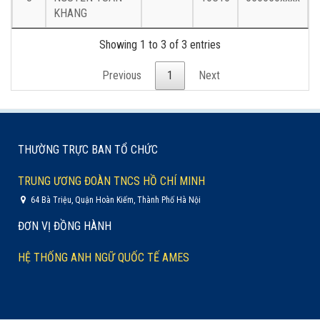
KHANG
Showing 1 to 3 of 3 entries
Previous
1
Next
THƯỜNG TRỰC BAN TỔ CHỨC
TRUNG ƯƠNG ĐOÀN TNCS HỒ CHÍ MINH
64 Bà Triệu, Quận Hoàn Kiếm, Thành Phố Hà Nội
ĐƠN VỊ ĐỒNG HÀNH
HỆ THỐNG ANH NGỮ QUỐC TẾ AMES