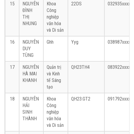
15
NGUYỄN
Khoa
22DS
032935xxxx
ĐÌNH
Công
THỊ
nghiệp
NHUNG
văn hóa
và Di sản
16
NGUYỄN
Ghh
Yyg
038987xxxx
DUY
TÙNG
17
NGUYỄN
Quản trị
QH23TH4
083922xxxx
HÀ MAI
và Kinh
KHANH
tế Sáng
tạo
18
NGUYỄN
Khoa
QH23.GT2
091792xxxx
HẢI
Công
SINH
nghiệp
THÀNH
văn hóa
và Di sản