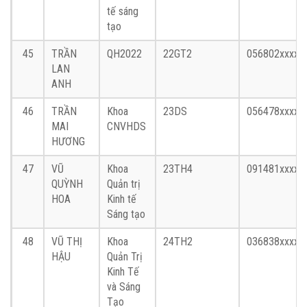
tế sáng
tạo
45
TRẦN
QH2022
22GT2
056802xxxx
LAN
ANH
46
TRẦN
Khoa
23DS
056478xxxx
MAI
CNVHDS
HƯƠNG
47
VŨ
Khoa
23TH4
091481xxxx
QUỲNH
Quản trị
HOA
Kinh tế
Sáng tạo
48
VŨ THỊ
Khoa
24TH2
036838xxxx
HẬU
Quản Trị
Kinh Tế
và Sáng
Tạo