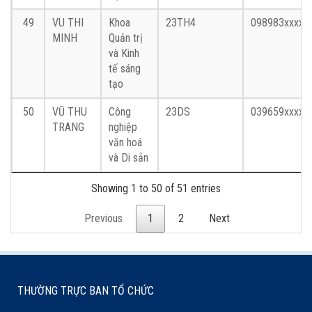
49
VU THI
Khoa
23TH4
098983xxxx
MINH
Quản trị
và Kinh
tế sáng
tạo
50
VŨ THU
Công
23DS
039659xxxx
TRANG
nghiệp
văn hoá
và Di sản
Showing 1 to 50 of 51 entries
Previous
1
2
Next
THƯỜNG TRỰC BAN TỔ CHỨC