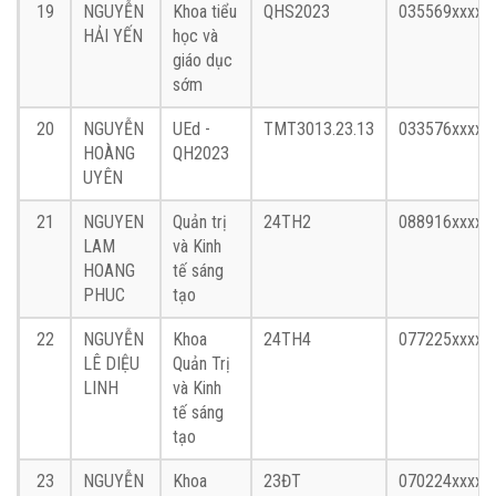
19
NGUYỄN
Khoa tiểu
QHS2023
035569xxxx
HẢI YẾN
học và
giáo dục
sớm
20
NGUYỄN
UEd -
TMT3013.23.13
033576xxxx
HOÀNG
QH2023
UYÊN
21
NGUYEN
Quản trị
24TH2
088916xxxx
LAM
và Kinh
HOANG
tế sáng
PHUC
tạo
22
NGUYỄN
Khoa
24TH4
077225xxxx
LÊ DIỆU
Quản Trị
LINH
và Kinh
tế sáng
tạo
23
NGUYỄN
Khoa
23ĐT
070224xxxx