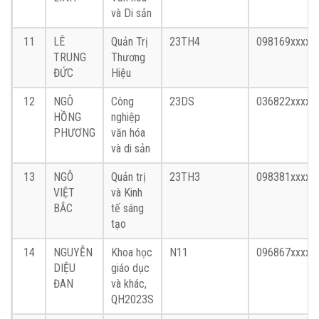
và Di sản
11
LÊ
Quản Trị
23TH4
098169xxxx
TRUNG
Thương
ĐỨC
Hiệu
12
NGÔ
Công
23DS
036822xxxx
HỒNG
nghiệp
PHƯƠNG
văn hóa
và di sản
13
NGÔ
Quản trị
23TH3
098381xxxx
VIỆT
và Kinh
BẮC
tế sáng
tạo
14
NGUYỄN
Khoa học
N11
096867xxxx
DIỆU
giáo dục
ĐAN
và khác,
QH2023S