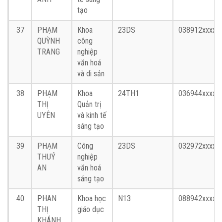
tạo
37
PHẠM
Khoa
23DS
038912xxxx
QUỲNH
công
TRANG
nghiệp
văn hoá
và di sản
38
PHẠM
Khoa
24TH1
036944xxxx
THỊ
Quản trị
UYÊN
và kinh tế
sáng tạo
39
PHẠM
Công
23DS
032972xxxx
THUÝ
nghiệp
AN
văn hoá
sáng tạo
40
PHAN
Khoa học
N13
088942xxxx
THỊ
giáo dục
KHÁNH