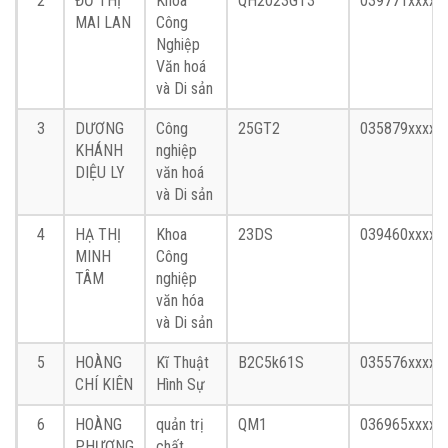
2
ĐỖ THỊ
Khoa
QH2023GT3
039771xxxx
MAI LAN
Công
Nghiệp
Văn hoá
và Di sản
3
DƯƠNG
Công
25GT2
035879xxxx
KHÁNH
nghiệp
DIỆU LY
văn hoá
và Di sản
4
HẠ THỊ
Khoa
23DS
039460xxxx
MINH
Công
TÂM
nghiệp
văn hóa
và Di sản
5
HOÀNG
Kĩ Thuật
B2C5k61S
035576xxxx
CHÍ KIÊN
Hình Sự
6
HOÀNG
quản trị
QM1
036965xxxx
PHƯƠNG
chất