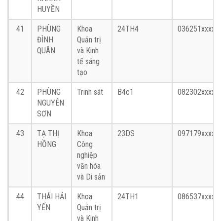
HUYỀN
41
PHÙNG
Khoa
24TH4
036251xxxx
ĐÌNH
Quản trị
QUÂN
và Kinh
tế sáng
tạo
42
PHÙNG
Trinh sát
B4c1
082302xxxx
NGUYÊN
SƠN
43
TẠ THỊ
Khoa
23DS
097179xxxx
HỒNG
Công
nghiệp
văn hóa
và Di sản
44
THÁI HẢI
Khoa
24TH1
086537xxxx
YẾN
Quản trị
và Kinh