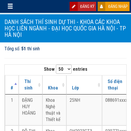
ĐĂNG KÝ
ĐĂNG NHẬP
DANH SÁCH THÍ SINH DỰ THI - KHOA CÁC KHOA
HỌC LIÊN NGÀNH - ĐẠI HỌC QUỐC GIA HÀ NỘI - TP
HÀ NỘI
Tổng số:
51
thí sinh
Show
entries
Thí
Số điện
#
sinh
Khoa
Lớp
thoại
1
ĐẶNG
Khoa
25NH
088691xxxx
HUY
Nghệ
HOẰNG
thuật và
Thiết kế