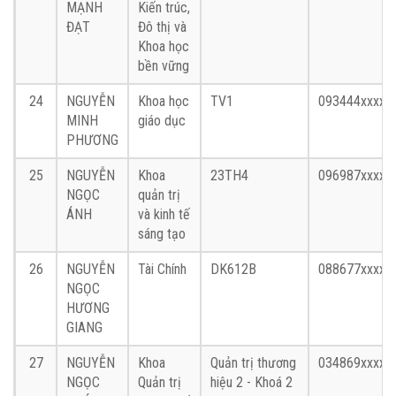
MẠNH
Kiến trúc,
ĐẠT
Đô thị và
Khoa học
bền vững
24
NGUYỄN
Khoa học
TV1
093444xxxx
MINH
giáo dục
PHƯƠNG
25
NGUYỄN
Khoa
23TH4
096987xxxx
NGỌC
quản trị
ÁNH
và kinh tế
sáng tạo
26
NGUYỄN
Tài Chính
DK612B
088677xxxx
NGỌC
HƯƠNG
GIANG
27
NGUYỄN
Khoa
Quản trị thương
034869xxxx
NGỌC
Quản trị
hiệu 2 - Khoá 2