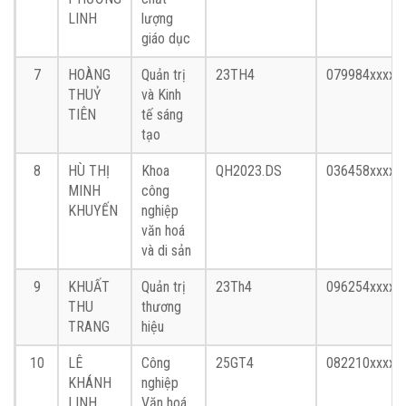
LINH
lượng
giáo dục
7
HOÀNG
Quản trị
23TH4
079984xxxx
THUỶ
và Kinh
TIÊN
tế sáng
tạo
8
HÙ THỊ
Khoa
QH2023.DS
036458xxxx
MINH
công
KHUYẾN
nghiệp
văn hoá
và di sản
9
KHUẤT
Quản trị
23Th4
096254xxxx
THU
thương
TRANG
hiệu
10
LÊ
Công
25GT4
082210xxxx
KHÁNH
nghiệp
LINH
Văn hoá