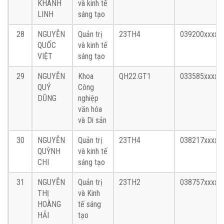
KHÁNH
và kinh tế
LINH
sáng tạo
28
NGUYỄN
Quản trị
23TH4
039200xxxx
QUỐC
và kinh tế
VIỆT
sáng tạo
29
NGUYỄN
Khoa
QH22.GT1
033585xxxx
QUÝ
Công
DŨNG
nghiệp
văn hóa
và Di sản
30
NGUYỄN
Quản trị
23TH4
038217xxxx
QUỲNH
và kinh tế
CHI
sáng tạo
31
NGUYỄN
Quản trị
23TH2
038757xxxx
THỊ
và Kinh
HOÀNG
tế sáng
HẢI
tạo