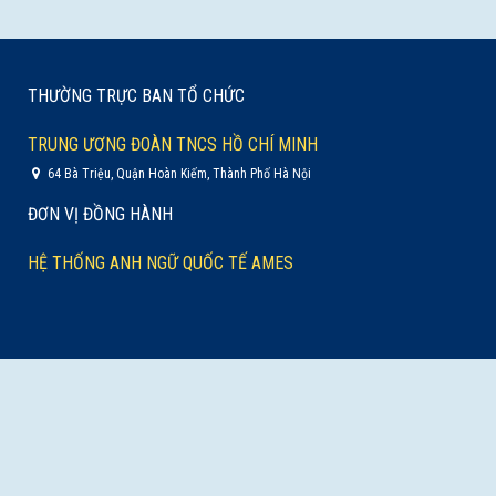
THƯỜNG TRỰC BAN TỔ CHỨC
TRUNG ƯƠNG ĐOÀN TNCS HỒ CHÍ MINH
64 Bà Triệu, Quận Hoàn Kiếm, Thành Phố Hà Nội
ĐƠN VỊ ĐỒNG HÀNH
HỆ THỐNG ANH NGỮ QUỐC TẾ AMES