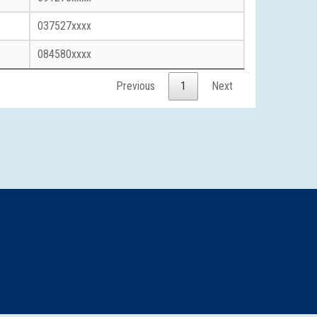
037527xxxx
084580xxxx
Previous
1
Next