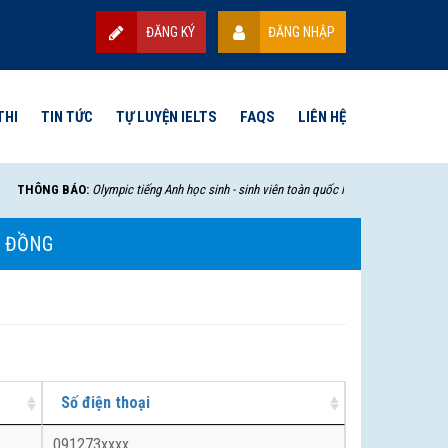
ĐĂNG KÝ
ĐĂNG NHẬP
THI
TIN TỨC
TỰ LUYỆN IELTS
FAQS
LIÊN HỆ
THÔNG BÁO:
Olympic tiếng Anh học sinh - sinh viên toàn quốc lần thứ VII - 2025 sẽ b
M ĐỒNG
Số điện thoại
091273xxxx