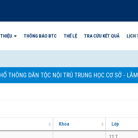
 THIỆU
THÔNG BÁO BTC
THỂ LỆ
TRA CỨU KẾT QUẢ
LỊCH 
PHỔ THÔNG DÂN TỘC NỘI TRÚ TRUNG HỌC CƠ SỞ - LÂ
Khoa
Lớp
12.7