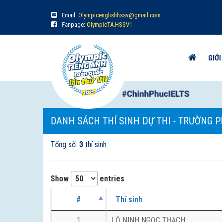
Email:
Olympicenglishhssv@gmail.com
Fanpage:
OlympicTA.HSSV1
GIỚI
DANH SÁCH THÍ SINH DỰ THI - TRƯỜNG 
Tổng số:
3
thí sinh
Show
entries
#
Thí sinh
1
LỘ NINH NGỌC THẠCH