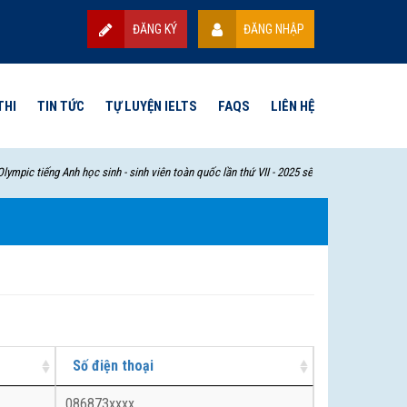
ĐĂNG KÝ
ĐĂNG NHẬP
THI
TIN TỨC
TỰ LUYỆN IELTS
FAQS
LIÊN HỆ
mpic tiếng Anh học sinh - sinh viên toàn quốc lần thứ VII - 2025 sẽ bắt đầu từ ngày 17/
Số điện thoại
086873xxxx