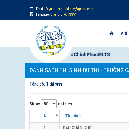
Email:
Olympicenglishhssv@gmail.com
Fanpage:
OlympicTA.HSSV1
GIỚI
DANH SÁCH THÍ SINH DỰ THI - TRƯỜNG C
Tổng số:
1
thí sinh
Show
entries
#
Thí sinh
1
ĐẬU XUÂN KHÔI