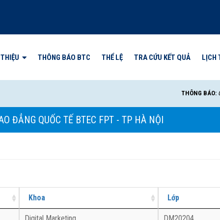
 THIỆU
THÔNG BÁO BTC
THỂ LỆ
TRA CỨU KẾT QUẢ
LỊCH 
THÔNG BÁO:
Oly
AO ĐẲNG QUỐC TẾ BTEC FPT - TP HÀ NỘI
Khoa
Lớp
Digital Marketing
DM20204