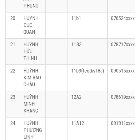
PHỤNG
20
HUYNH
11b1
076524xxxx
DUC
QUAN
21
HUỲNH
11B3
078717xxxx
HỮU
THỊNH
22
HUỲNH
11b9(tcqtks18a)
090515xxxx
KIM BẢO
CHÂU
23
HUỲNH
12A2
078619xxxx
MINH
KHANG
24
HUỲNH
11A12
081811xxxx
PHƯƠNG
LINH