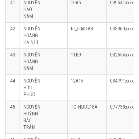
41
NGUYỄN
10A5
039541xxxx
HẠO
NAM
42
NGUYỄN
tc_hdđl18B
033960xxxx
HOÀNG
HẠ NHI
43
NGUYỄN
11B9
032654xxxx
HOÀNG
NAM
44
NGUYỄN
12A15
034791xxxx
HỮU
PHÚC
45
NGUYỄN
TC-HDDL18A
077738xxxx
HUỲNH
BẢO
TRÂN