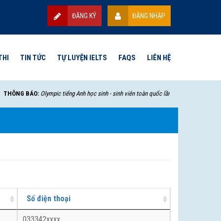
ĐĂNG KÝ
ĐĂNG NHẬP
THI
TIN TỨC
TỰ LUYỆN IELTS
FAQS
LIÊN HỆ
THÔNG BÁO:
Olympic tiếng Anh học sinh - sinh viên toàn quốc lần thứ VII - 2025 sẽ bắ
Số điện thoại
033342xxxx