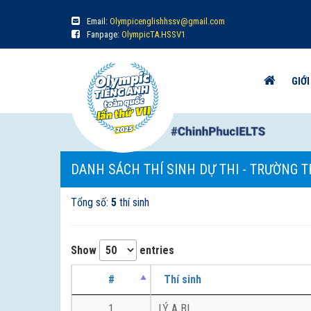
Email:
Olympicenglishhssv@gmail.com
Fanpage:
OlympicTA.HSSV1
GIỚI
DANH SÁCH THÍ SINH DỰ THI - TRƯỜNG T
Tổng số:
5
thí sinh
Show
entries
#
Thí sinh
1
LÝ A BI