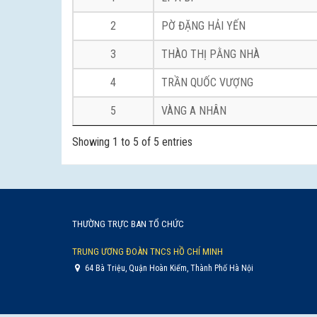
2
PỜ ĐẶNG HẢI YẾN
3
THÀO THỊ PẰNG NHÀ
4
TRẦN QUỐC VƯỢNG
5
VÀNG A NHÂN
Showing 1 to 5 of 5 entries
THƯỜNG TRỰC BAN TỔ CHỨC
TRUNG ƯƠNG ĐOÀN TNCS HỒ CHÍ MINH
64 Bà Triệu, Quận Hoàn Kiếm, Thành Phố Hà Nội