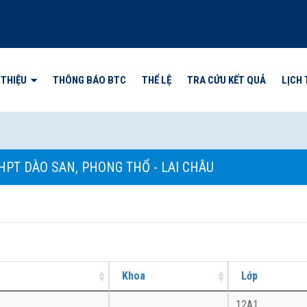
 THIỆU
THÔNG BÁO BTC
THỂ LỆ
TRA CỨU KẾT QUẢ
LỊCH 
HPT DÀO SAN, PHONG THỔ - LAI CHÂU
Khoa
Lớp
12A1