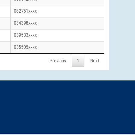
082751xxxx
034398xxxx
039533xxxx
035505xxxx
Previous
1
Next