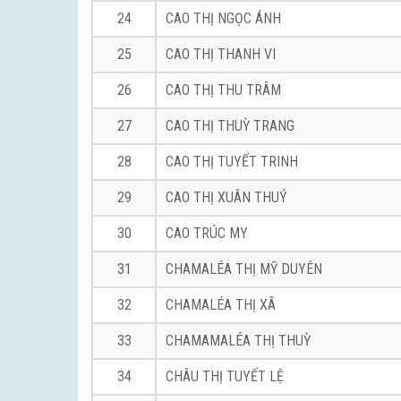
24
CAO THỊ NGỌC ÁNH
25
CAO THỊ THANH VI
26
CAO THỊ THU TRÂM
27
CAO THỊ THUỲ TRANG
28
CAO THỊ TUYẾT TRINH
29
CAO THỊ XUÂN THUÝ
30
CAO TRÚC MY
31
CHAMALÉA THỊ MỸ DUYÊN
32
CHAMALÉA THỊ XÃ
33
CHAMAMALÉA THỊ THUỲ
34
CHÂU THỊ TUYẾT LỆ