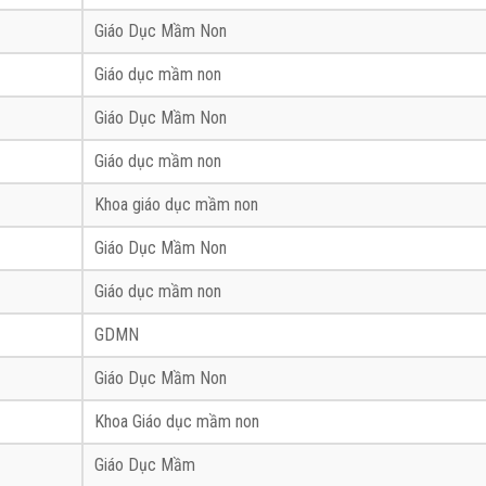
Giáo Dục Mầm Non
Giáo dục mầm non
Giáo Dục Mầm Non
Giáo dục mầm non
Khoa giáo dục mầm non
Giáo Dục Mầm Non
Giáo dục mầm non
GDMN
Giáo Dục Mầm Non
Khoa Giáo dục mầm non
Giáo Dục Mầm