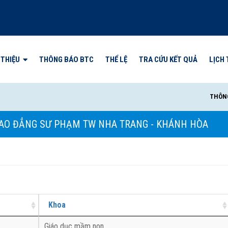
 THIỆU
THÔNG BÁO BTC
THỂ LỆ
TRA CỨU KẾT QUẢ
LỊCH 
THÔNG BÁO:
 CAO ĐẲNG SƯ PHẠM TW NHA TRANG - KHÁNH HÒA
Khoa
Giáo dục mầm non