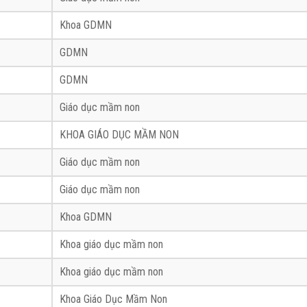
Khoa GDMN
GDMN
GDMN
Giáo dục mầm non
KHOA GIÁO DỤC MẦM NON
Giáo dục mầm non
Giáo dục mầm non
Khoa GDMN
Khoa giáo dục mầm non
Khoa giáo dục mầm non
Khoa Giáo Dục Mầm Non