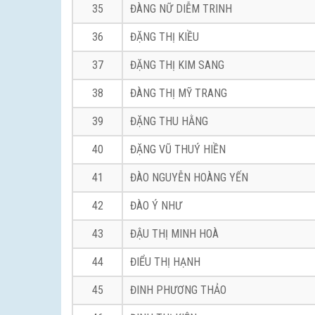
35
ĐÀNG NỮ DIỄM TRINH
36
ĐẶNG THỊ KIỀU
37
ĐẶNG THỊ KIM SANG
38
ĐÀNG THỊ MỸ TRANG
39
ĐẶNG THU HẰNG
40
ĐẶNG VŨ THUÝ HIỀN
41
ĐÀO NGUYỄN HOÀNG YẾN
42
ĐÀO Ý NHƯ
43
ĐẬU THỊ MINH HOÀ
44
ĐIỂU THỊ HẠNH
45
ĐINH PHƯƠNG THẢO