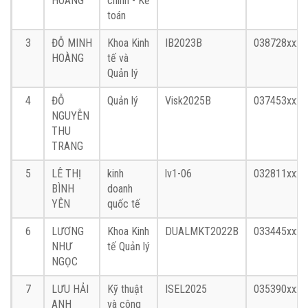
HOÀNG
chính - Kế
toán
3
ĐỖ MINH
Khoa Kinh
IB2023B
038728xxxx
HOÀNG
tế và
Quản lý
4
ĐỖ
Quản lý
Visk2025B
037453xxxx
NGUYỄN
THU
TRANG
5
LÊ THỊ
kinh
lv1-06
032811xxxx
BÌNH
doanh
YÊN
quốc tế
6
LƯƠNG
Khoa Kinh
DUALMKT2022B
033445xxxx
NHƯ
tế Quản lý
NGỌC
7
LƯU HẢI
Kỹ thuật
ISEL2025
035390xxxx
ANH
và công