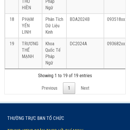
THU
Pháp
HIỀN
Ngữ
18
PHẠM
Phân Tích
BDA2024B
093518xxxx
YẾN
Dữ Liệu
LINH
Kinh
19
TRƯƠNG
Khoa
DC2024A
093682xxxx
THẾ
Quốc Tế
MẠNH
Pháp
Ngữ
Showing 1 to 19 of 19 entries
Previous
1
Next
THƯỜNG TRỰC BAN TỔ CHỨC