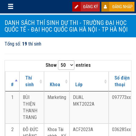
ĐĂNG KÝ
ĐĂNG NHẬP
DANH SÁCH THÍ SINH DỰ THI - TRƯỜNG ĐẠI HỌC
QUỐC TẾ - ĐẠI HỌC QUỐC GIA HÀ NỘI - TP HÀ NỘI
Tổng số:
19
thí sinh
Show
entries
Thí
Số điện
#
sinh
Khoa
Lớp
thoại
1
BÙI
Marketing
DUAL
097773xxxx
THIỆN
MKT2022A
THANH
TRANG
2
ĐỖ ĐỨC
Khoa Tài
ACF2023A
036285xxxx