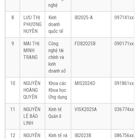
nghệ
8
LƯU THỊ
Kinh
IB2025-A
097141xxxx
PHƯƠNG
doanh
HUYỀN
quốc tế
9
MAI THỊ
Công
FDB2025B
090171xxxx
MINH
nghệ tài
TRANG
chính và
kinh
doanh số
10
NGUYỄN
Khoa các
MIS2024D
091861xxxx
HOÀNG
Khoa học
QUYÊN
Ứng dụng
11
NGUYỄN
Kinh tế
VISK2025A
036774xxxx
LÊ BẢO
Quản lí
LINH
12
NGUYỄN
Kinh tế và
IB2023B
086756xxxx