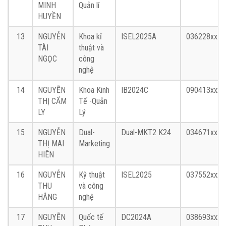
MINH
Quản lí
HUYỀN
13
NGUYỄN
Khoa kĩ
ISEL2025A
036228xxxx
TÀI
thuật và
NGỌC
công
nghệ
14
NGUYỄN
Khoa Kinh
IB2024C
090413xxxx
THỊ CẨM
Tế -Quản
LY
Lý
15
NGUYỄN
Dual-
Dual-MKT2 K24
034671xxxx
THỊ MAI
Marketing
HIÊN
16
NGUYỄN
Kỹ thuật
ISEL2025
037552xxxx
THU
và công
HẰNG
nghệ
17
NGUYỄN
Quốc tế
DC2024A
038693xxxx