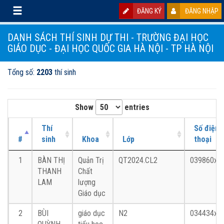
ĐĂNG KÝ
ĐĂNG NHẬP
DANH SÁCH THÍ SINH DỰ THI - TRƯỜNG ĐẠI HỌC
GIÁO DỤC - ĐẠI HỌC QUỐC GIA HÀ NỘI - TP HÀ NỘI
Tổng số:
2203
thí sinh
Show
entries
Thí
Số điện
#
sinh
Khoa
Lớp
thoại
1
BÀN THỊ
Quản Trị
QT2024.CL2
039860xx
THANH
Chất
LAM
lượng
Giáo dục
2
BÙI
giáo dục
N2
034434xx