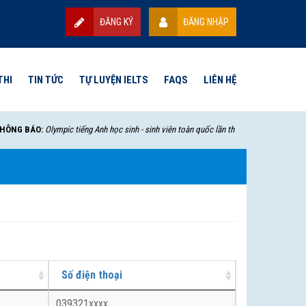
ĐĂNG KÝ
ĐĂNG NHẬP
THI
TIN TỨC
TỰ LUYỆN IELTS
FAQS
LIÊN HỆ
NG BÁO:
Olympic tiếng Anh học sinh - sinh viên toàn quốc lần thứ VII - 2025 sẽ bắt đầ
Số điện thoại
039321xxxx