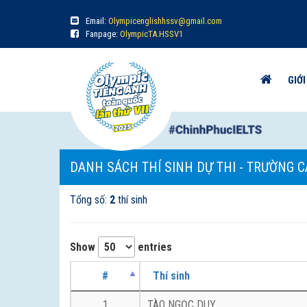
Email:
Olympicenglishhssv@gmail.com
Fanpage:
OlympicTA.HSSV1
GIỚI
DANH SÁCH THÍ SINH DỰ THI - TRƯỜNG C
Tổng số:
2
thí sinh
Show
entries
#
Thí sinh
1
TÀO NGỌC DUY