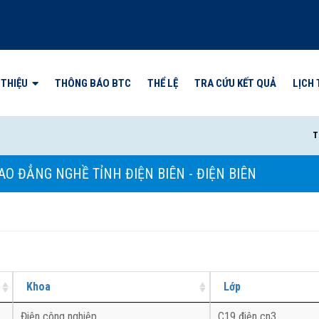
 THIỆU
THÔNG BÁO BTC
THỂ LỆ
TRA CỨU KẾT QUẢ
LỊCH 
THÔ
AO ĐẲNG NGHỀ TỈNH ĐIỆN BIÊN - ĐIỆN BIÊN
Khoa
Lớp
Điện công nghiệp
C19 điện cn3