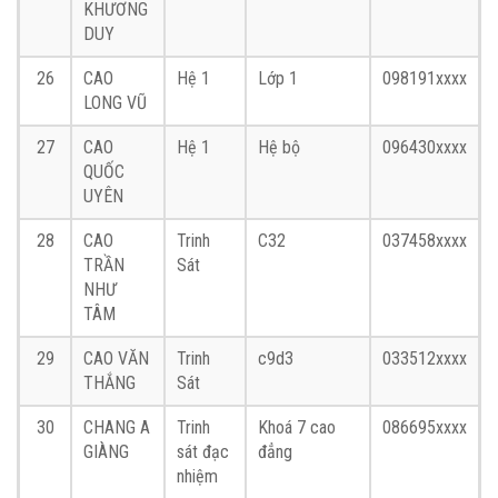
KHƯƠNG
DUY
26
CAO
Hệ 1
Lớp 1
098191xxxx
LONG VŨ
27
CAO
Hệ 1
Hệ bộ
096430xxxx
QUỐC
UYÊN
28
CAO
Trinh
C32
037458xxxx
TRẦN
Sát
NHƯ
TÂM
29
CAO VĂN
Trinh
c9d3
033512xxxx
THẮNG
Sát
30
CHANG A
Trinh
Khoá 7 cao
086695xxxx
GIÀNG
sát đạc
đẳng
nhiệm