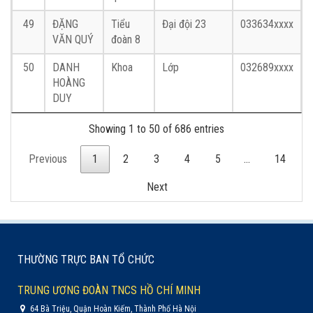
49
ĐẶNG
Tiểu
Đại đội 23
033634xxxx
VĂN QUÝ
đoàn 8
50
DANH
Khoa
Lớp
032689xxxx
HOÀNG
DUY
Showing 1 to 50 of 686 entries
Previous
1
2
3
4
5
…
14
Next
THƯỜNG TRỰC BAN TỔ CHỨC
TRUNG ƯƠNG ĐOÀN TNCS HỒ CHÍ MINH
64 Bà Triệu, Quận Hoàn Kiếm, Thành Phố Hà Nội