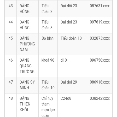
43
ĐĂNG
Tiểu
Đại đội 23
087631xxxx
HÙNG
đoàn 8
44
ĐĂNG
Tiểu
Đại đội 23
097619xxxx
HÙNG
đoàn 8
45
ĐẶNG
Bộ binh
Tiểu đoàn 10
032873xxxx
PHƯƠNG
NAM
46
ĐẶNG
khoá 90
d10
096750xxxx
QUANG
TRƯỜNG
47
ĐẶNG SỸ
Tiểu
Đại đội 29
086918xxxx
MINH
đoàn 10
48
ĐẶNG
Chỉ huy
C24d8
038242xxxx
THIÊN
tham
KHÔI
mưu lục
quân