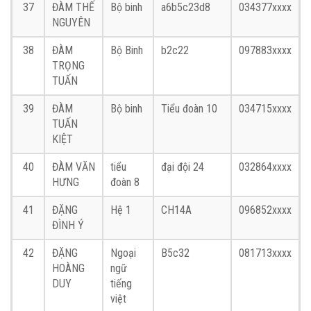
37
ĐÀM THẾ
Bộ binh
a6b5c23d8
034377xxxx
NGUYÊN
38
ĐÀM
Bộ Binh
b2c22
097883xxxx
TRỌNG
TUẤN
39
ĐÀM
Bộ binh
Tiểu đoàn 10
034715xxxx
TUẤN
KIỆT
40
ĐÀM VĂN
tiểu
đại đội 24
032864xxxx
HƯNG
đoàn 8
41
ĐẶNG
Hệ 1
CH14A
096852xxxx
ĐÌNH Ý
42
ĐẶNG
Ngoại
B5c32
081713xxxx
HOÀNG
ngữ
DUY
tiếng
việt