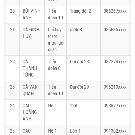
20
BÙI VINH
Tiểu
Trung đội 2
086267xxxx
ANH
đoàn 10
21
CÀ ĐÌNH
Chỉ huy
c24d8
036635xxxx
HUY
tham
mưu lục
quân
22
CÀ
Tiểu
Đại đội 23
037274xxxx
THANH
đoàn 8
TÙNG
23
CÀ VĂN
Tiểu
Đại đội 29
096219xxxx
QUÂN
đoàn 10
24
CAO
Hệ 1
13A
098877xxxx
HOÀNG
ANH
25
CAO
Hệ 1
Lớp 1
091302xxxx