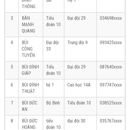
ĐÌNH
sát
Hệ 1
THÔNG
3
BÀN
Tiểu
Đại đội 29
034698xxxx
MẠNH
đoàn 10
QUANG
4
BÙI
Đại đội
Trung đội 9
093425xxxx
CÔNG
33
TUYỂN
5
BÙI ĐÌNH
Tiểu
Đại đội 29
087640xxxx
GIÁP
đoàn 10
6
BÙI ĐÌNH
hệ 1
Cao học 14A
097747xxxx
THUẬT
7
BÙI ĐỨC
Bộ Binh
Tiểu đoàn 10
038525xxxx
AN
8
BÙI ĐỨC
tiểu
đại đội 30
035767xxxx
HOÀNG
đoàn 10