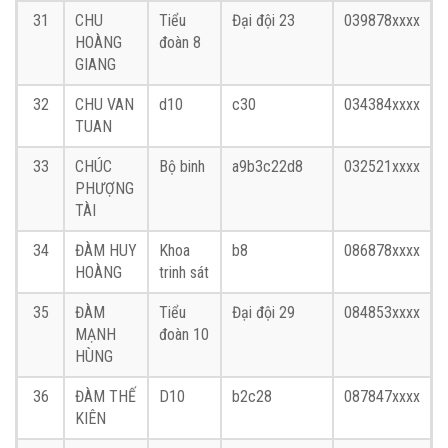
31
CHU
Tiểu
Đại đội 23
039878xxxx
HOÀNG
đoàn 8
GIANG
32
CHU VAN
d10
c30
034384xxxx
TUAN
33
CHÚC
Bộ binh
a9b3c22d8
032521xxxx
PHƯỢNG
TÀI
34
ĐÀM HUY
Khoa
b8
086878xxxx
HOÀNG
trinh sát
35
ĐÀM
Tiểu
Đại đội 29
084853xxxx
MẠNH
đoàn 10
HÙNG
36
ĐÀM THẾ
D10
b2c28
087847xxxx
KIÊN