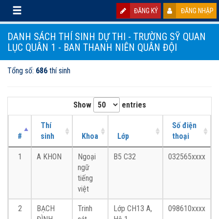
ĐĂNG KÝ
ĐĂNG NHẬP
DANH SÁCH THÍ SINH DỰ THI - TRƯỜNG SỸ QUAN
LỤC QUÂN 1 - BAN THANH NIÊN QUÂN ĐỘI
Tổng số:
686
thí sinh
Show
entries
Thí
Số điện
#
sinh
Khoa
Lớp
thoại
1
A KHON
Ngoại
B5 C32
032565xxxx
ngữ
tiếng
việt
2
BẠCH
Trinh
Lớp CH13 A,
098610xxxx