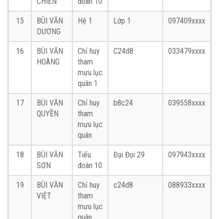
CHIẾN
đoàn 10
15
BÙI VĂN
Hệ 1
Lớp 1
097409xxxx
DƯƠNG
16
BÙI VĂN
Chỉ huy
C24d8
033479xxxx
HOÀNG
tham
mưu lục
quân 1
17
BÙI VĂN
Chỉ huy
b8c24
039558xxxx
QUYỀN
tham
mưu lục
quân
18
BÙI VĂN
Tiểu
Đại Đọi 29
097943xxxx
SƠN
đoàn 10
19
BÙI VĂN
Chỉ huy
c24d8
088933xxxx
VIỆT
tham
mưu lục
quân