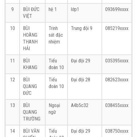
9
BÙI ĐỨC
hệ 1
lớp1
093699xxxx
VIỆT
10
BÙI
Trinh
Trung đội 9
085219xxxx
HOÀNG
sát đặc
THANH
nhiệm
HẢI
11
BÙI
Tiểu
Đại đội 29
035395xxxx
KHANG
đoàn 10
12
BÙI
Tiểu
Đại đội 28
082623xxxx
QUANG
đoàn 10
ĐỨC
13
BÙI
Ngoại
A4b5c32
038455xxxx
QUANG
ngữ
TRƯỜNG
14
BÙI VĂN
Tiểu
Đại đội 29
038750xxxx