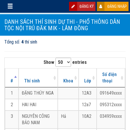
ĐĂNG KÝ
ĐĂNG NHẬP
DANH SÁCH THÍ SINH DỰ THI - PHỔ THÔNG DÂN
TỘC NỘI TRÚ ĐĂK MIK - LÂM ĐỒNG
Tổng số:
4
thí sinh
Show
entries
Số điện
#
Thí sinh
Khoa
Lớp
thoại
1
ĐẶNG THÚY NGA
12A3
091649xxxx
2
HAI HAI
12a7
095312xxxx
3
NGUYỄN CÔNG
Hả
10A2
034959xxxx
BẢO NAM