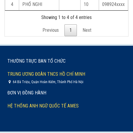
4
PHỔ NGHI
10
098924xxxx
Showing 1 to 4 of 4 entries
Previous
1
Next
THƯỜNG TRỰC BAN TỔ CHỨC
TRUNG ƯƠNG ĐOÀN TNCS HỒ CHÍ MINH
64 Bà Triệu, Quận Hoàn Kiếm, Thành Phố Hà Nội
ĐƠN VỊ ĐỒNG HÀNH
HỆ THỐNG ANH NGỮ QUỐC TẾ AMES