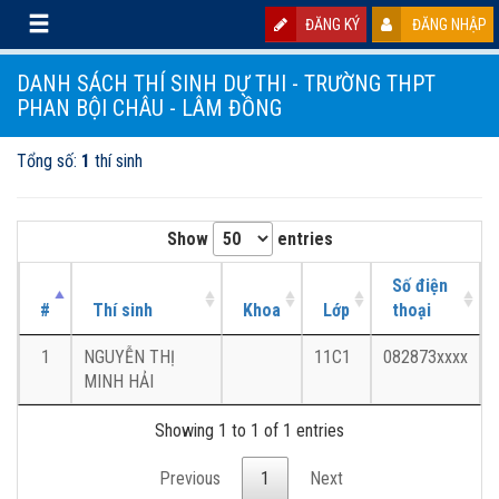
ĐĂNG KÝ
ĐĂNG NHẬP
DANH SÁCH THÍ SINH DỰ THI - TRƯỜNG THPT
PHAN BỘI CHÂU - LÂM ĐỒNG
Tổng số:
1
thí sinh
Show
entries
Số điện
#
Thí sinh
Khoa
Lớp
thoại
1
NGUYỄN THỊ
11C1
082873xxxx
MINH HẢI
Showing 1 to 1 of 1 entries
Previous
1
Next