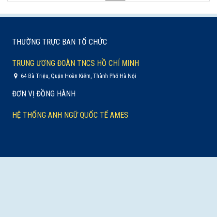
THƯỜNG TRỰC BAN TỔ CHỨC
TRUNG ƯƠNG ĐOÀN TNCS HỒ CHÍ MINH
64 Bà Triệu, Quận Hoàn Kiếm, Thành Phố Hà Nội
ĐƠN VỊ ĐỒNG HÀNH
HỆ THỐNG ANH NGỮ QUỐC TẾ AMES