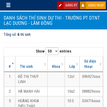
ĐĂNG KÝ
ĐĂNG NHẬP
DANH SÁCH THÍ SINH DỰ THI - TRƯỜNG PT DTNT
LẠC DƯƠNG - LÂM ĐỒNG
Tổng số:
6
thí sinh
Show
entries
Số điện
#
Thí sinh
Khoa
Lớp
thoại
1
ĐỖ THỊ THUỲ
12a1
096927xxxx
LINH
2
HÀ MẠNH HẢI
10a2
088829xxxx
3
HOÀNG KHOA
10.5
034716xxxx
DIỆU THẢO