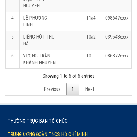
NGUYÊN
4
LÊ PHƯƠNG
11a4
098647xxxx
LINH
5
LIÊNG HÓT THU
10a2
039548xxxx
HÀ
6
VƯƠNG TRẦN
10
086872xxxx
KHÁNH NGUYÊN
Showing 1 to 6 of 6 entries
Previous
1
Next
THƯỜNG TRỰC BAN TỔ CHỨC
TRUNG ƯƠNG ĐOÀN TNCS HỒ CHÍ MINH