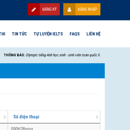
ĐĂNG KÝ
ĐĂNG NHẬP
THI
TIN TỨC
TỰ LUYỆN IELTS
FAQS
LIÊN HỆ
THÔNG BÁO:
Olympic tiếng Anh học sinh - sinh viên toàn quốc lần thứ VII - 2025 sẽ bắ
Số điện thoại
090628xxxx