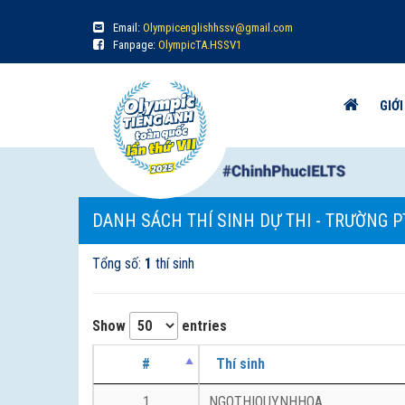
Email:
Olympicenglishhssv@gmail.com
Fanpage:
OlympicTA.HSSV1
GIỚI
DANH SÁCH THÍ SINH DỰ THI - TRƯỜNG P
Tổng số:
1
thí sinh
Show
entries
#
Thí sinh
1
NGOTHIQUYNHHOA