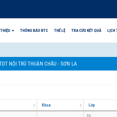
 THIỆU
THÔNG BÁO BTC
THỂ LỆ
TRA CỨU KẾT QUẢ
LỊCH 
TDT NỘI TRÚ THUẬN CHÂU - SƠN LA
Khoa
Lớp
10