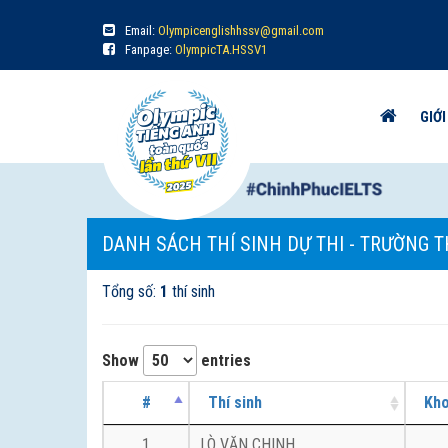
Email:
Olympicenglishhssv@gmail.com
Fanpage:
OlympicTA.HSSV1
GIỚI
DANH SÁCH THÍ SINH DỰ THI - TRƯỜNG T
Tổng số:
1
thí sinh
Show
entries
#
Thí sinh
Kh
1
LÒ VĂN CHINH