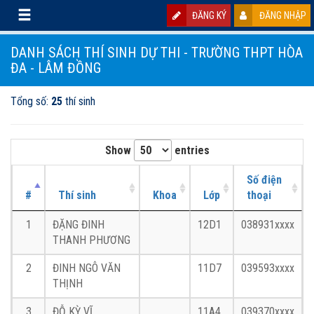
ĐĂNG KÝ
ĐĂNG NHẬP
DANH SÁCH THÍ SINH DỰ THI - TRƯỜNG THPT HÒA
ĐA - LÂM ĐỒNG
Tổng số:
25
thí sinh
Show
entries
Số điện
#
Thí sinh
Khoa
Lớp
thoại
1
ĐẶNG ĐINH
12D1
038931xxxx
THANH PHƯƠNG
2
ĐINH NGÔ VĂN
11D7
039593xxxx
THỊNH
3
ĐỖ KỲ VĨ
11A4
039370xxxx