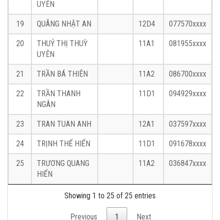
UYÊN
19
QUÃNG NHẬT AN
12D4
077570xxxx
20
THUỶ THỊ THUỲ
11A1
081955xxxx
UYÊN
21
TRẦN BÁ THIÊN
11A2
086700xxxx
22
TRẦN THANH
11D1
094929xxxx
NGÂN
23
TRAN TUAN ANH
12A1
037597xxxx
24
TRỊNH THẾ HIỂN
11D1
091678xxxx
25
TRƯƠNG QUANG
11A2
036847xxxx
HIỂN
Showing 1 to 25 of 25 entries
Previous
1
Next