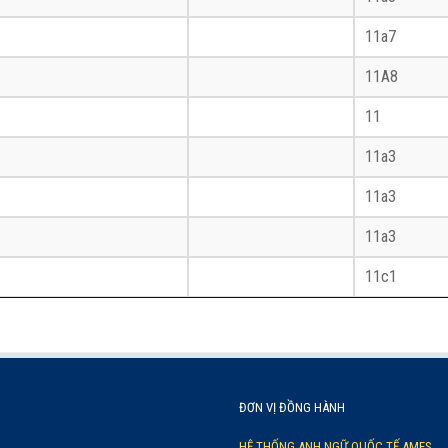
11a7
11A8
11
11a3
11a3
11a3
11c1
ĐƠN VỊ ĐỒNG HÀNH
HỆ THỐNG ANH NGỮ QUỐC TẾ AMES