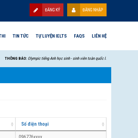
ĐĂNG KÝ
ĐĂNG NHẬP
THI
TIN TỨC
TỰ LUYỆN IELTS
FAQS
LIÊN HỆ
THÔNG BÁO:
Olympic tiếng Anh học sinh - sinh viên toàn quốc lần thứ VII - 2025 sẽ b
Số điện thoại
096776xxxx