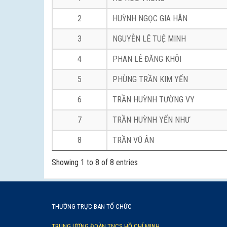
2
HUỲNH NGỌC GIA HÂN
3
NGUYỄN LÊ TUỆ MINH
4
PHAN LÊ ĐĂNG KHÔI
5
PHÙNG TRẦN KIM YẾN
6
TRẦN HUỲNH TƯỜNG VY
7
TRẦN HUỲNH YẾN NHƯ
8
TRẦN VŨ ÂN
Showing 1 to 8 of 8 entries
THƯỜNG TRỰC BAN TỔ CHỨC
TRUNG ƯƠNG ĐOÀN TNCS HỒ CHÍ MINH