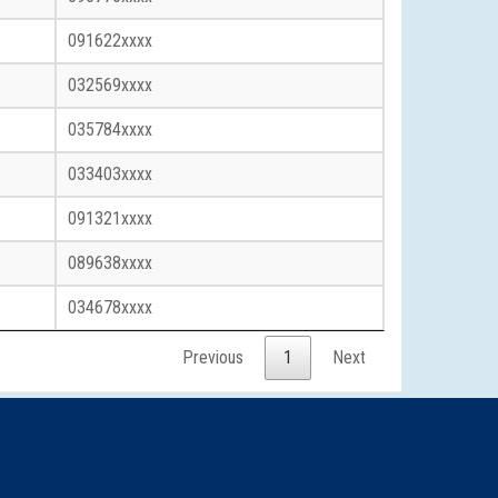
091622xxxx
032569xxxx
035784xxxx
033403xxxx
091321xxxx
089638xxxx
034678xxxx
Previous
1
Next