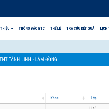
 THIỆU
THÔNG BÁO BTC
THỂ LỆ
TRA CỨU KẾT QUẢ
LỊCH 
DTNT TÁNH LINH - LÂM ĐỒNG
Khoa
Lớp
11a3