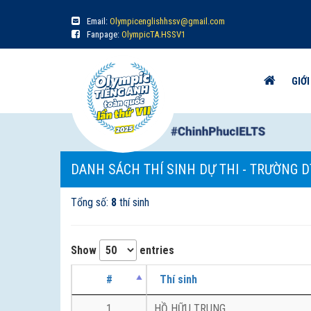
Email:
Olympicenglishhssv@gmail.com
Fanpage:
OlympicTA.HSSV1
GIỚI
DANH SÁCH THÍ SINH DỰ THI - TRƯỜNG 
Tổng số:
8
thí sinh
Show
entries
#
Thí sinh
1
HỒ HỮU TRUNG