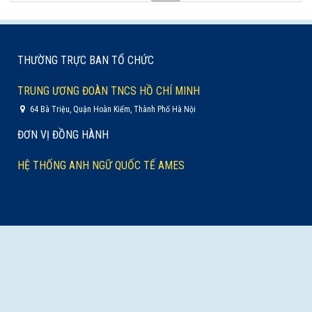
THƯỜNG TRỰC BAN TỔ CHỨC
TRUNG ƯƠNG ĐOÀN TNCS HỒ CHÍ MINH
64 Bà Triệu, Quận Hoàn Kiếm, Thành Phố Hà Nội
ĐƠN VỊ ĐỒNG HÀNH
HỆ THỐNG ANH NGỮ QUỐC TẾ AMES