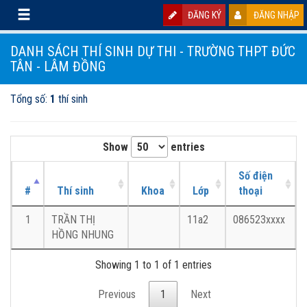
ĐĂNG KÝ
ĐĂNG NHẬP
DANH SÁCH THÍ SINH DỰ THI - TRƯỜNG THPT ĐỨC
TÂN - LÂM ĐỒNG
Tổng số:
1
thí sinh
Show
entries
Số điện
#
Thí sinh
Khoa
Lớp
thoại
1
TRẦN THỊ
11a2
086523xxxx
HỒNG NHUNG
Showing 1 to 1 of 1 entries
Previous
1
Next