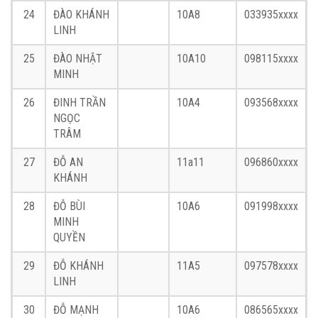
24
ĐÀO KHÁNH
10A8
033935xxxx
LINH
25
ĐÀO NHẬT
10A10
098115xxxx
MINH
26
ĐINH TRẦN
10A4
093568xxxx
NGỌC
TRÂM
27
ĐỖ AN
11a11
096860xxxx
KHÁNH
28
ĐỖ BÙI
10A6
091998xxxx
MINH
QUYỀN
29
ĐỖ KHÁNH
11A5
097578xxxx
LINH
30
ĐỖ MẠNH
10A6
086565xxxx