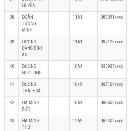
HUYỀN
38
DOÃN
11A1
083391xxxx
TƯỜNG
MINH
39
DƯƠNG
11A1
097126xxxx
ĐẶNG BÌNH
AN
40
DƯƠNG
10A4
033935xxxx
HUY LONG
41
DƯƠNG
10a8
097104xxxx
THÁI HOÀ
42
HÀ MINH
10A4
088653xxxx
ĐỨC
43
HÀ MINH
12A9
082402xxxx
THƯ