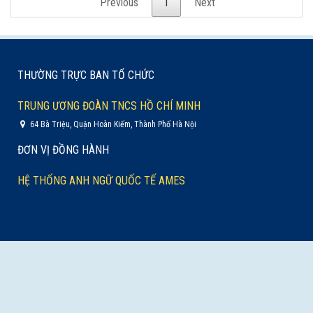
Previous
1
Next
THƯỜNG TRỰC BAN TỔ CHỨC
TRUNG ƯƠNG ĐOÀN TNCS HỒ CHÍ MINH
64 Bà Triệu, Quận Hoàn Kiếm, Thành Phố Hà Nội
ĐƠN VỊ ĐỒNG HÀNH
HỆ THỐNG ANH NGỮ QUỐC TẾ AMES