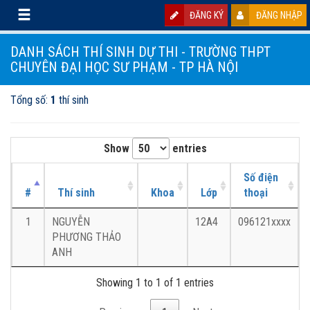
ĐĂNG KÝ
ĐĂNG NHẬP
DANH SÁCH THÍ SINH DỰ THI - TRƯỜNG THPT
CHUYÊN ĐẠI HỌC SƯ PHẠM - TP HÀ NỘI
Tổng số:
1
thí sinh
Show
entries
Số điện
#
Thí sinh
Khoa
Lớp
thoại
1
NGUYỄN
12A4
096121xxxx
PHƯƠNG THẢO
ANH
Showing 1 to 1 of 1 entries