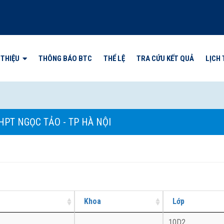
 THIỆU
THÔNG BÁO BTC
THỂ LỆ
TRA CỨU KẾT QUẢ
LỊCH 
T
HPT NGỌC TẢO - TP HÀ NỘI
Khoa
Lớp
10D2