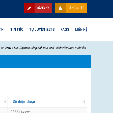
ĐĂNG KÝ
ĐĂNG NHẬP
THI
TIN TỨC
TỰ LUYỆN IELTS
FAQS
LIÊN HỆ
HÔNG BÁO:
Olympic tiếng Anh học sinh - sinh viên toàn quốc lần thứ VII - 2025 sẽ bắt 
Số điện thoại
086614xxxx