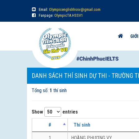
Email:
Olympicenglishhssv@gmail.com
Fanpage:
OlympicTA.HSSV1
GIỚI
DANH SÁCH THÍ SINH DỰ THI - TRƯỜNG T
Tổng số:
1
thí sinh
Show
entries
#
Thí sinh
1
HOÀNG PHƯƠNG VY