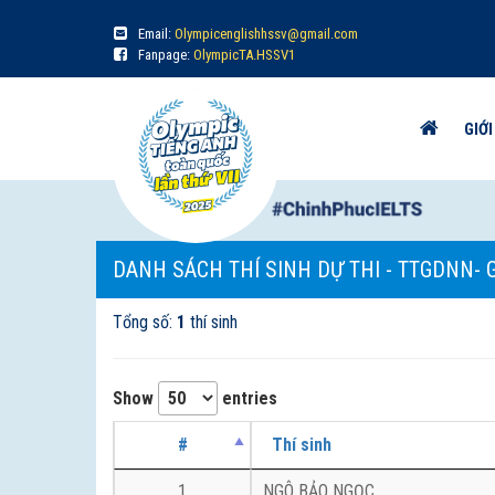
Email:
Olympicenglishhssv@gmail.com
Fanpage:
OlympicTA.HSSV1
GIỚI
DANH SÁCH THÍ SINH DỰ THI - TTGDNN- 
Tổng số:
1
thí sinh
Show
entries
#
Thí sinh
1
NGÔ BẢO NGỌC