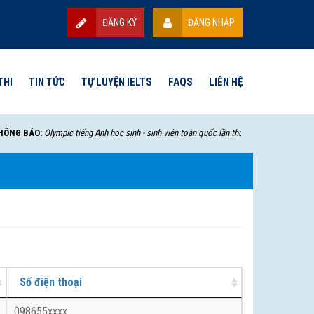
ĐĂNG KÝ
ĐĂNG NHẬP
THI
TIN TỨC
TỰ LUYỆN IELTS
FAQS
LIÊN HỆ
NG BÁO:
Olympic tiếng Anh học sinh - sinh viên toàn quốc lần thứ VII - 2025 sẽ bắt đầ
Số điện thoại
098655xxxx