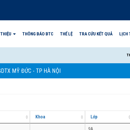
 THIỆU
THÔNG BÁO BTC
THỂ LỆ
TRA CỨU KẾT QUẢ
LỊCH 
THÔ
GDTX MỸ ĐỨC - TP HÀ NỘI
Khoa
Lớp
9A