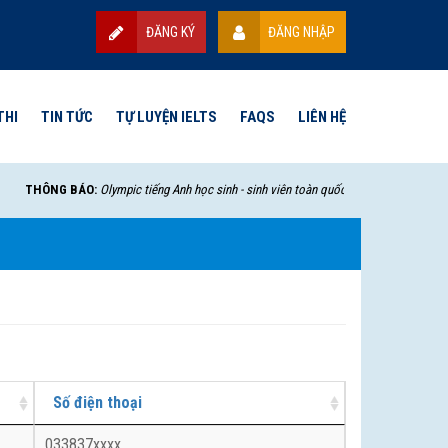
ĐĂNG KÝ
ĐĂNG NHẬP
THI
TIN TỨC
TỰ LUYỆN IELTS
FAQS
LIÊN HỆ
THÔNG BÁO:
Olympic tiếng Anh học sinh - sinh viên toàn quốc lần thứ VII - 2025 sẽ
Số điện thoại
033837xxxx