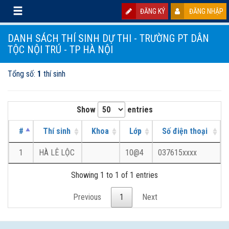
ĐĂNG KÝ
ĐĂNG NHẬP
DANH SÁCH THÍ SINH DỰ THI - TRƯỜNG PT DÂN
TỘC NỘI TRÚ - TP HÀ NỘI
Tổng số:
1
thí sinh
Show
entries
#
Thí sinh
Khoa
Lớp
Số điện thoại
1
HÀ LÊ LỘC
10@4
037615xxxx
Showing 1 to 1 of 1 entries
Previous
1
Next