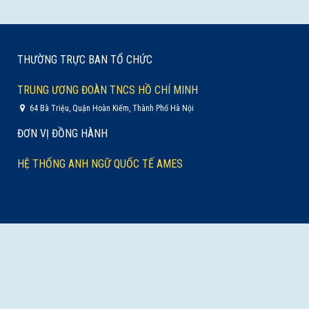
THƯỜNG TRỰC BAN TỔ CHỨC
TRUNG ƯƠNG ĐOÀN TNCS HỒ CHÍ MINH
64 Bà Triệu, Quận Hoàn Kiếm, Thành Phố Hà Nội
ĐƠN VỊ ĐỒNG HÀNH
HỆ THỐNG ANH NGỮ QUỐC TẾ AMES