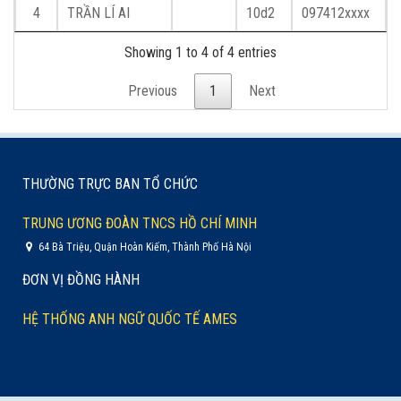
4
TRẦN LÍ AI
10d2
097412xxxx
Showing 1 to 4 of 4 entries
Previous
1
Next
THƯỜNG TRỰC BAN TỔ CHỨC
TRUNG ƯƠNG ĐOÀN TNCS HỒ CHÍ MINH
64 Bà Triệu, Quận Hoàn Kiếm, Thành Phố Hà Nội
ĐƠN VỊ ĐỒNG HÀNH
HỆ THỐNG ANH NGỮ QUỐC TẾ AMES