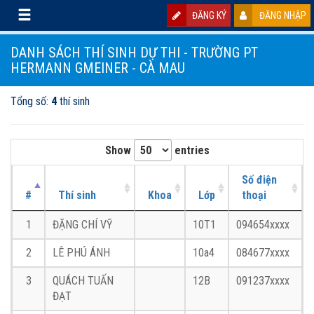
ĐĂNG KÝ
ĐĂNG NHẬP
DANH SÁCH THÍ SINH DỰ THI - TRƯỜNG PT
HERMANN GMEINER - CÀ MAU
Tổng số:
4
thí sinh
Show
entries
Số điện
#
Thí sinh
Khoa
Lớp
thoại
1
ĐẶNG CHÍ VỸ
10T1
094654xxxx
2
LÊ PHÚ ÁNH
10a4
084677xxxx
3
QUÁCH TUẤN
12B
091237xxxx
ĐẠT