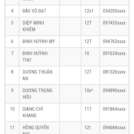
4
ĐÀO VŨ ĐẠT
12x1
034205xxxx
5
DIỆP MINH
12T
097455xxxx
KHIÊM
6
ĐINH HUỲNH MY
12T
094763xxxx
7
ĐINH HUỲNH
10
091624xxxx
THƯ
8
DƯƠNG THUẬN
12T
081326xxxx
AN
9
DƯƠNG TRỌNG
10x²
094890xxxx
HỮU
10
GIANG CHÍ
11T
091864xxxx
KHANG
11
HỒNG QUYỂN
12t
094684xxxx