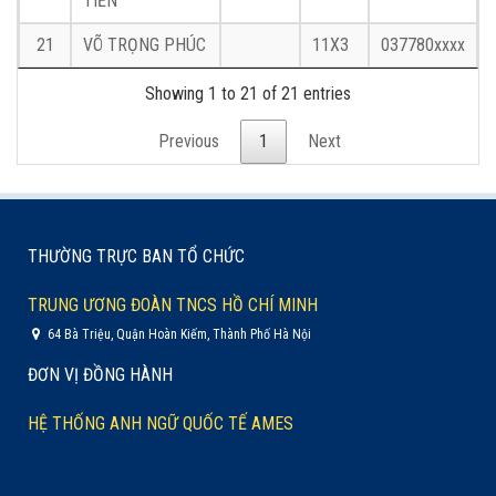
TIỀN
21
VÕ TRỌNG PHÚC
11X3
037780xxxx
Showing 1 to 21 of 21 entries
Previous
1
Next
THƯỜNG TRỰC BAN TỔ CHỨC
TRUNG ƯƠNG ĐOÀN TNCS HỒ CHÍ MINH
64 Bà Triệu, Quận Hoàn Kiếm, Thành Phố Hà Nội
ĐƠN VỊ ĐỒNG HÀNH
HỆ THỐNG ANH NGỮ QUỐC TẾ AMES