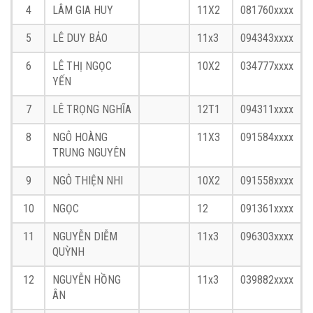
4
LÂM GIA HUY
11X2
081760xxxx
5
LÊ DUY BẢO
11x3
094343xxxx
6
LÊ THỊ NGỌC
10X2
034777xxxx
YẾN
7
LÊ TRỌNG NGHĨA
12T1
094311xxxx
8
NGÔ HOÀNG
11X3
091584xxxx
TRUNG NGUYÊN
9
NGÔ THIỆN NHI
10X2
091558xxxx
10
NGỌC
12
091361xxxx
11
NGUYỄN DIỄM
11x3
096303xxxx
QUỲNH
12
NGUYỄN HỒNG
11x3
039882xxxx
ÂN