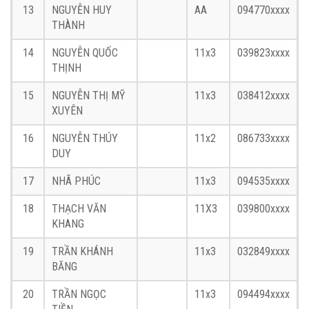
13
NGUYỄN HUY
AA
094770xxxx
THÀNH
14
NGUYỄN QUỐC
11x3
039823xxxx
THỊNH
15
NGUYỄN THỊ MỸ
11x3
038412xxxx
XUYÊN
16
NGUYỄN THÚY
11x2
086733xxxx
DUY
17
NHÃ PHÚC
11x3
094535xxxx
18
THẠCH VĂN
11X3
039800xxxx
KHANG
19
TRẦN KHÁNH
11x3
032849xxxx
BĂNG
20
TRẦN NGỌC
11x3
094494xxxx