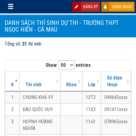
ĐĂNG KÝ
ĐĂNG NHẬP
DANH SÁCH THÍ SINH DỰ THI - TRƯỜNG THPT
NGỌC HIỂN - CÀ MAU
Tổng số:
21
thí sinh
Show
entries
Số điện
#
Thí sinh
Khoa
Lớp
thoại
1
CHUNG KHẢ VY
12T2
094645xxxx
2
ĐÀO QUỐC HUY
11X3
091411xxxx
3
HUỲNH HOÀNG
11x3
078965xxxx
NGHĨA