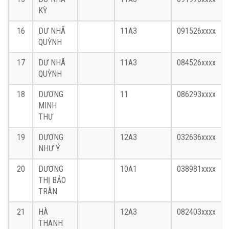
KỲ
16
DƯ NHÃ
11A3
091526xxxx
QUỲNH
17
DƯ NHÃ
11A3
084526xxxx
QUỲNH
18
DƯƠNG
11
086293xxxx
MINH
THƯ
19
DƯƠNG
12A3
032636xxxx
NHƯ Ý
20
DƯƠNG
10A1
038981xxxx
THỊ BẢO
TRÂN
21
HÀ
12A3
082403xxxx
THANH