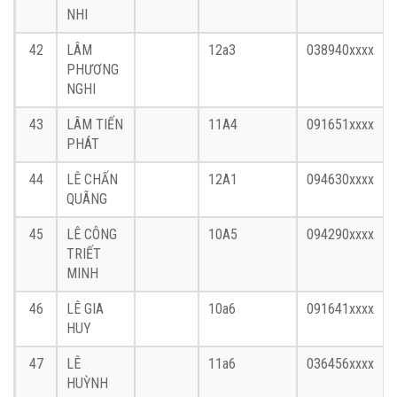
NHI
42
LÂM
12a3
038940xxxx
PHƯƠNG
NGHI
43
LÂM TIẾN
11A4
091651xxxx
PHÁT
44
LÊ CHẤN
12A1
094630xxxx
QUÃNG
45
LÊ CÔNG
10A5
094290xxxx
TRIẾT
MINH
46
LÊ GIA
10a6
091641xxxx
HUY
47
LÊ
11a6
036456xxxx
HUỲNH