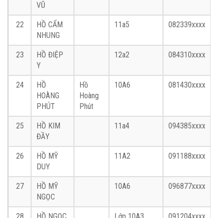
VŨ
22
HỒ CẨM
11a5
082339xxxx
NHUNG
23
HỒ ĐIỆP
12a2
084310xxxx
Y
24
HỒ
Hồ
10A6
081430xxxx
HOÀNG
Hoàng
PHÚT
Phút
25
HỒ KIM
11a4
094385xxxx
ĐẦY
26
HỒ MỸ
11A2
091188xxxx
DUY
27
HỒ MỸ
10A6
096877xxxx
NGỌC
28
HỒ NGỌC
Lớp 10A3
091204xxxx