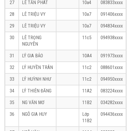
27
LÊ TẤN PHÁT
10a4
083833xxxx
28
LÊ TRIỆU VY
10a7
091406xxxx
29
LÊ TRIỆU VY
10a7
094834xxxx
30
LÊ TRỌNG
11c5
094938xxxx
NGUYỄN
31
LÝ GIA BẢO
10A4
091973xxxx
32
LÝ HUYỀN TRÂN
11c2
088601xxxx
33
LÝ HUỲNH NHƯ
11c2
094950xxxx
34
LÝ THIÊN ĐĂNG
11A2
083224xxxx
35
NG VĂN MƠ
11B2
034282xxxx
36
NGÔ GIA HUY
Lớp
094436xxxx
11B2