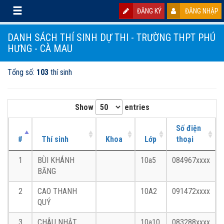
ĐĂNG KÝ
ĐĂNG NHẬP
DANH SÁCH THÍ SINH DỰ THI - TRƯỜNG THPT PHÚ
HƯNG - CÀ MAU
Tổng số:
103
thí sinh
Show
entries
Số điện
#
Thí sinh
Khoa
Lớp
thoại
1
BÙI KHÁNH
10a5
084967xxxx
BĂNG
2
CAO THANH
10A2
091472xxxx
QUÝ
3
CHÂU NHẬT
10a10
083288xxxx