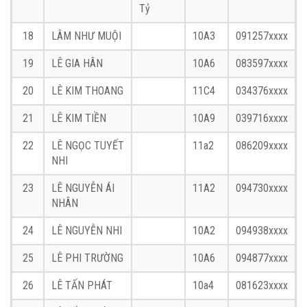
Tỷ
18
LÂM NHƯ MUỘI
10A3
091257xxxx
19
LÊ GIA HÂN
10A6
083597xxxx
20
LÊ KIM THOANG
11C4
034376xxxx
21
LÊ KIM TIỀN
10A9
039716xxxx
22
LÊ NGỌC TUYẾT
11a2
086209xxxx
NHI
23
LÊ NGUYỄN ÁI
11A2
094730xxxx
NHÂN
24
LÊ NGUYỄN NHI
10A2
094938xxxx
25
LÊ PHI TRƯỜNG
10A6
094877xxxx
26
LÊ TẤN PHÁT
10a4
081623xxxx