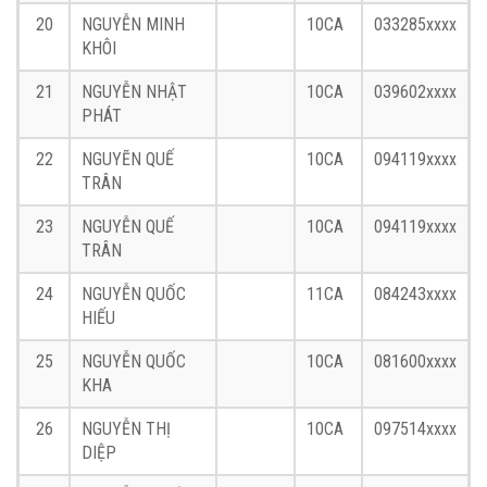
20
NGUYỄN MINH
10CA
033285xxxx
KHÔI
21
NGUYỄN NHẬT
10CA
039602xxxx
PHÁT
22
NGUYẼN QUẾ
10CA
094119xxxx
TRÂN
23
NGUYỄN QUẾ
10CA
094119xxxx
TRÂN
24
NGUYỄN QUỐC
11CA
084243xxxx
HIẾU
25
NGUYỄN QUỐC
10CA
081600xxxx
KHA
26
NGUYỄN THỊ
10CA
097514xxxx
DIỆP