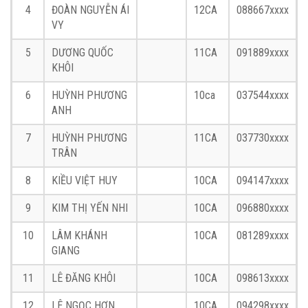
4
ĐOÀN NGUYỄN ÁI
12CA
088667xxxx
VY
5
DƯƠNG QUỐC
11CA
091889xxxx
KHÔI
6
HUỲNH PHƯƠNG
10ca
037544xxxx
ANH
7
HUỲNH PHƯƠNG
11CA
037730xxxx
TRÂN
8
KIỀU VIỆT HUY
10CA
094147xxxx
9
KIM THỊ YẾN NHI
10CA
096880xxxx
10
LÂM KHÁNH
10CA
081289xxxx
GIANG
11
LÊ ĐĂNG KHÔI
10CA
098613xxxx
12
LÊ NGỌC HƠN
10CA
094298xxxx