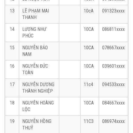
13
LÊ PHẠM MAI
10cA
091323xxxx
THANH
14
LƯƠNG NHƯ
10CA
086811xxxx
PHÚC
15
NGUYỄN BẢO
10CA
078667xxxx
NAM
16
NGUYỄN ĐỨC
10CA
039601xxxx
TOÀN
17
NGUYỄN DƯƠNG
11c4
094533xxxx
THÀNH NGHIỆP
18
NGUYỄN HOÀNG
10CA
084667xxxx
LỘC
19
NGUYỄN HỒNG
11C3
086974xxxx
THUÝ