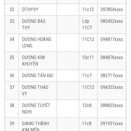
32
DTHYVY
11c12
097854xxxx
33
DƯƠNG BẢO
Lớp
085452xxxx
THY
11C7
34
DƯƠNG HOÀNG
11C12
094817xxxx
LONG
35
DƯƠNG KIM
10c11
084876xxxx
KHUYÊN
36
DƯƠNG TẤN ĐẠI
11c7
082717xxxx
37
DƯƠNG THẢO
11C12
094355xxxx
VY
38
DƯƠNG TUYẾT
12c8
088823xxxx
NGHI
39
GIANG THÀNH
11c8
091931xxxx
KIM MẾN