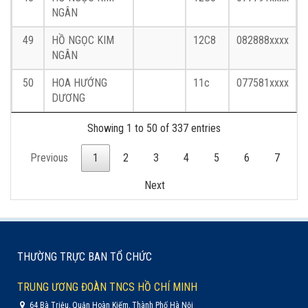
NGÂN
49
HỒ NGỌC KIM
12C8
082888xxxx
NGÂN
50
HOA HƯỚNG
11c
077581xxxx
DƯƠNG
Showing 1 to 50 of 337 entries
Previous
1
2
3
4
5
6
7
Next
THƯỜNG TRỰC BAN TỔ CHỨC
TRUNG ƯƠNG ĐOÀN TNCS HỒ CHÍ MINH
64 Bà Triệu, Quận Hoàn Kiếm, Thành Phố Hà Nội