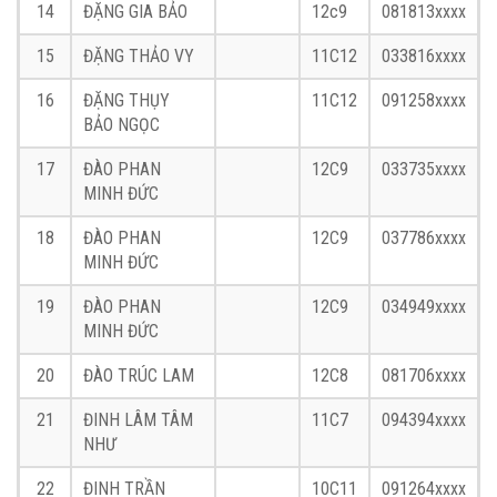
14
ĐẶNG GIA BẢO
12c9
081813xxxx
15
ĐẶNG THẢO VY
11C12
033816xxxx
16
ĐẶNG THỤY
11C12
091258xxxx
BẢO NGỌC
17
ĐÀO PHAN
12C9
033735xxxx
MINH ĐỨC
18
ĐÀO PHAN
12C9
037786xxxx
MINH ĐỨC
19
ĐÀO PHAN
12C9
034949xxxx
MINH ĐỨC
20
ĐÀO TRÚC LAM
12C8
081706xxxx
21
ĐINH LÂM TÂM
11C7
094394xxxx
NHƯ
22
ĐINH TRẦN
10C11
091264xxxx