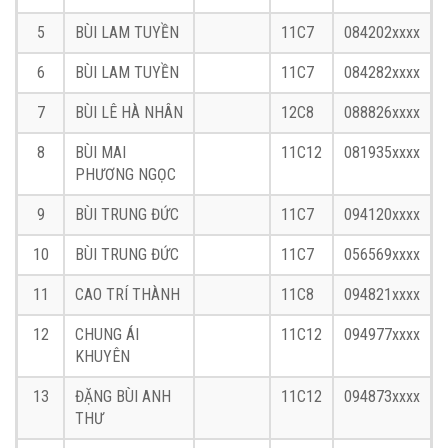
5
BÙI LAM TUYỀN
11C7
084202xxxx
6
BÙI LAM TUYỀN
11C7
084282xxxx
7
BÙI LÊ HÀ NHÂN
12C8
088826xxxx
8
BÙI MAI
11C12
081935xxxx
PHƯƠNG NGỌC
9
BÙI TRUNG ĐỨC
11C7
094120xxxx
10
BÙI TRUNG ĐỨC
11C7
056569xxxx
11
CAO TRÍ THÀNH
11C8
094821xxxx
12
CHUNG ÁI
11C12
094977xxxx
KHUYÊN
13
ĐẶNG BÙI ANH
11C12
094873xxxx
THƯ