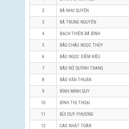
2
BÁ NHƯ QUYÊN
3
BÁ TRUNG NGUYÊN
4
BẠCH THIÊN BÁ BÌNH
5
BÁO CHÂU NGỌC THỦY
6
BÁO NGỌC DIỄM KIỀU
7
BÁO NỮ QUỲNH TRANG
8
BÁO VĂN THUẬN
9
BÌNH MINH QUY
10
BÌNH THỊ THOẠI
11
BÙI DUY PHƯƠNG
12
CAO NHẬT TOÀN