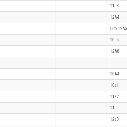
11a3
12A4
Lớp 12A
10a5
12A8
10A4
10a1
11a7
11
12a3