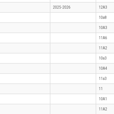
2025-2026
12A3
10a8
10A3
11A6
11A2
10a3
10A4
11a3
11
10A1
11A2