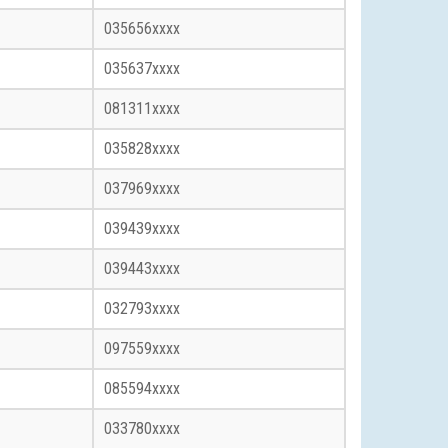
035656xxxx
035637xxxx
081311xxxx
035828xxxx
037969xxxx
039439xxxx
039443xxxx
032793xxxx
097559xxxx
085594xxxx
033780xxxx