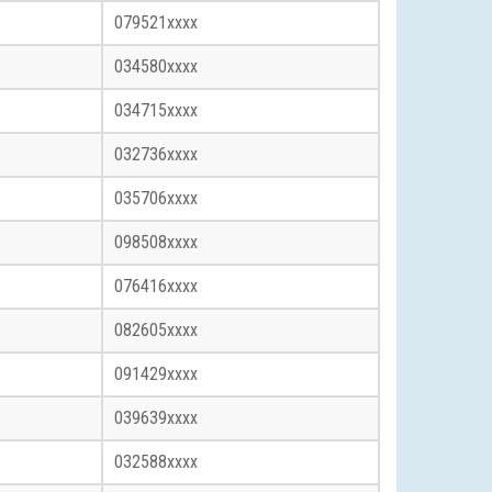
079521xxxx
034580xxxx
3
034715xxxx
032736xxxx
035706xxxx
098508xxxx
076416xxxx
082605xxxx
091429xxxx
039639xxxx
032588xxxx