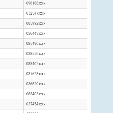
096188xxxx
032547xxxx
085992xxxx
036443xxxx
085490xxxx
038550xxxx
083402xxxx
037628xxxx
036820xxxx
083403xxxx
037454xxxx