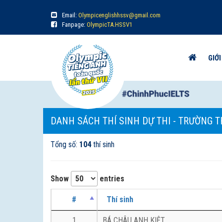
Email:
Olympicenglishhssv@gmail.com
Fanpage:
OlympicTA.HSSV1
GIỚI
DANH SÁCH THÍ SINH DỰ THI - TRƯỜNG 
Tổng số:
104
thí sinh
Show
entries
#
Thí sinh
1
BÁ CHÂU ANH KIỆT