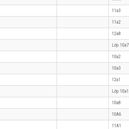
11a3
11a2
12a8
Lớp 10a7
10a2
10a3
12a1
Lớp 10a1
10a8
10A6
11A1