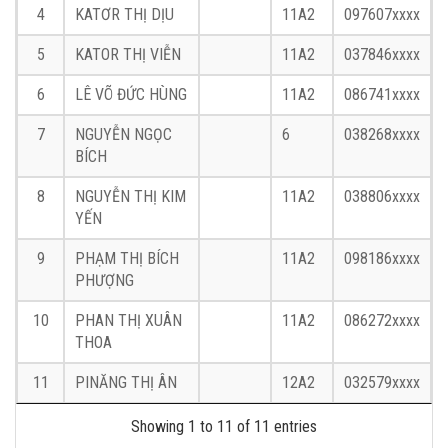
4
KATƠR THỊ DỊU
11A2
097607xxxx
5
KATOR THỊ VIỄN
11A2
037846xxxx
6
LÊ VÕ ĐỨC HÙNG
11A2
086741xxxx
7
NGUYỄN NGỌC
6
038268xxxx
BÍCH
8
NGUYỄN THỊ KIM
11A2
038806xxxx
YẾN
9
PHẠM THỊ BÍCH
11A2
098186xxxx
PHƯỢNG
10
PHAN THỊ XUÂN
11A2
086272xxxx
THOA
11
PINĂNG THỊ ÂN
12A2
032579xxxx
Showing 1 to 11 of 11 entries