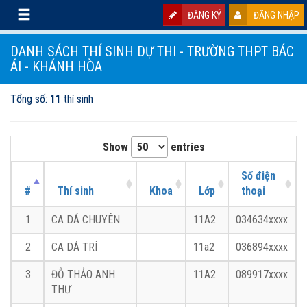
ĐĂNG KÝ
ĐĂNG NHẬP
DANH SÁCH THÍ SINH DỰ THI - TRƯỜNG THPT BÁC
ÁI - KHÁNH HÒA
Tổng số:
11
thí sinh
Show
entries
Số điện
#
Thí sinh
Khoa
Lớp
thoại
1
CA DÁ CHUYÊN
11A2
034634xxxx
2
CA DÁ TRÍ
11a2
036894xxxx
3
ĐỖ THẢO ANH
11A2
089917xxxx
THƯ