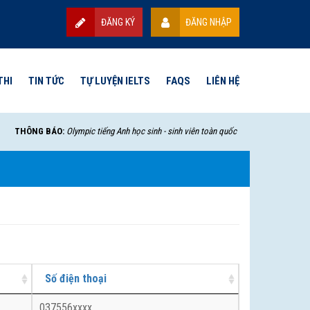
ĐĂNG KÝ
ĐĂNG NHẬP
THI
TIN TỨC
TỰ LUYỆN IELTS
FAQS
LIÊN HỆ
THÔNG BÁO:
Olympic tiếng Anh học sinh - sinh viên toàn quốc lần thứ VII - 2025 sẽ 
Số điện thoại
037556xxxx