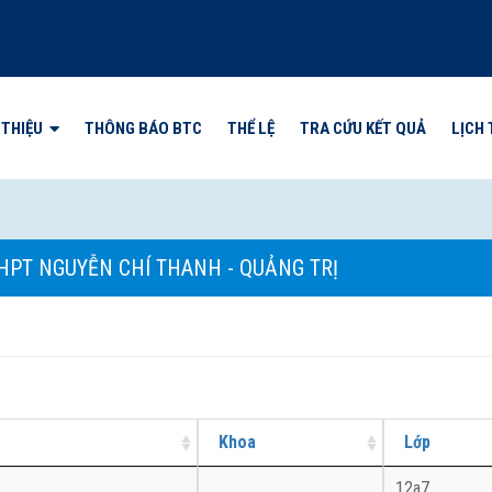
 THIỆU
THÔNG BÁO BTC
THỂ LỆ
TRA CỨU KẾT QUẢ
LỊCH 
THPT NGUYỄN CHÍ THANH - QUẢNG TRỊ
Khoa
Lớp
12a7