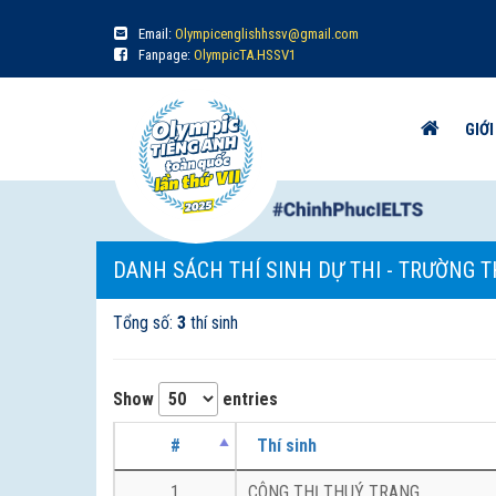
Email:
Olympicenglishhssv@gmail.com
Fanpage:
OlympicTA.HSSV1
GIỚI
DANH SÁCH THÍ SINH DỰ THI - TRƯỜNG 
Tổng số:
3
thí sinh
Show
entries
#
Thí sinh
1
CÔNG THỊ THUÝ TRANG