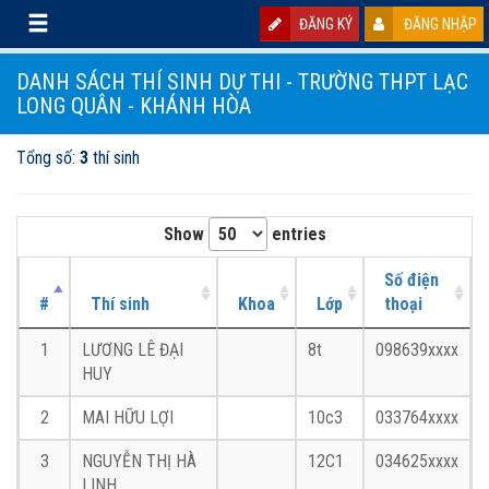
ĐĂNG KÝ
ĐĂNG NHẬP
DANH SÁCH THÍ SINH DỰ THI - TRƯỜNG THPT LẠC
LONG QUÂN - KHÁNH HÒA
Tổng số:
3
thí sinh
Show
entries
Số điện
#
Thí sinh
Khoa
Lớp
thoại
1
LƯƠNG LÊ ĐẠI
8t
098639xxxx
HUY
2
MAI HỮU LỢI
10c3
033764xxxx
3
NGUYỄN THỊ HÀ
12C1
034625xxxx
LINH