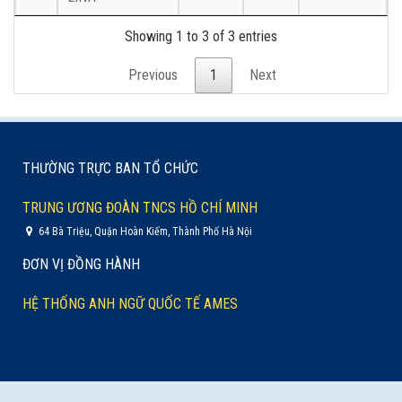
Showing 1 to 3 of 3 entries
Previous
1
Next
THƯỜNG TRỰC BAN TỔ CHỨC
TRUNG ƯƠNG ĐOÀN TNCS HỒ CHÍ MINH
64 Bà Triệu, Quận Hoàn Kiếm, Thành Phố Hà Nội
ĐƠN VỊ ĐỒNG HÀNH
HỆ THỐNG ANH NGỮ QUỐC TẾ AMES