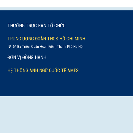
THƯỜNG TRỰC BAN TỔ CHỨC
TRUNG ƯƠNG ĐOÀN TNCS HỒ CHÍ MINH
64 Bà Triệu, Quận Hoàn Kiếm, Thành Phố Hà Nội
ĐƠN VỊ ĐỒNG HÀNH
HỆ THỐNG ANH NGỮ QUỐC TẾ AMES