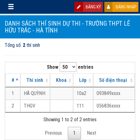
ĐĂNG KÝ
ĐĂNG NHẬP
DANH SÁCH THÍ SINH DỰ THI - TRƯỜNG THPT LÊ
HỮU TRÁC - HÀ TĨNH
Tổng số:
2
thí sinh
Show
entries
#
Thí sinh
Khoa
Lớp
Số điện thoại
1
HÀ QUỲNH
10a2
093849xxxx
2
THGV
111
056836xxxx
Showing 1 to 2 of 2 entries
Previous
1
Next