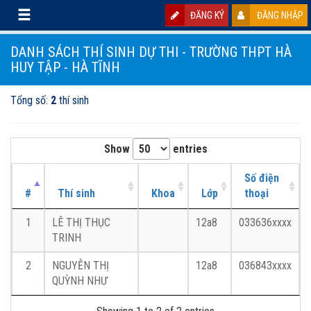
ĐĂNG KÝ
ĐĂNG NHẬP
DANH SÁCH THÍ SINH DỰ THI - TRƯỜNG THPT HÀ
HUY TẬP - HÀ TĨNH
Tổng số:
2
thí sinh
Show
entries
Số điện
#
Thí sinh
Khoa
Lớp
thoại
1
LÊ THỊ THỤC
12a8
033636xxxx
TRINH
2
NGUYỄN THỊ
12a8
036843xxxx
QUỲNH NHƯ