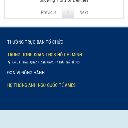
Showing 1 to 2 of 2 entries
Previous
1
Next
THƯỜNG TRỰC BAN TỔ CHỨC
TRUNG ƯƠNG ĐOÀN TNCS HỒ CHÍ MINH
64 Bà Triệu, Quận Hoàn Kiếm, Thành Phố Hà Nội
ĐƠN VỊ ĐỒNG HÀNH
HỆ THỐNG ANH NGỮ QUỐC TẾ AMES