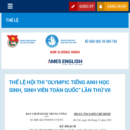
ĐĂNG KÝ
ĐĂNG NHẬP
THỂ LỆ
ĐƠN VỊ ĐỒNG HÀNH
THỂ LỆ HỘI THI "OLYMPIC TIẾNG ANH HỌC
SINH, SINH VIÊN TOÀN QUỐC" LẦN THỨ VII